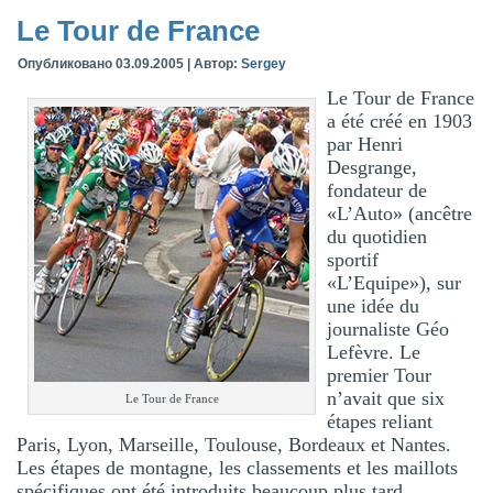
Le Tour de France
Опубликовано
03.09.2005
|
Автор:
Sergey
Le Tour de France
a été créé en 1903
par Henri
Desgrange,
fondateur de
«L’Auto» (ancêtre
du quotidien
sportif
«L’Equipe»), sur
une idée du
journaliste Géo
Lefèvre. Le
premier Tour
n’avait que six
Le Tour de France
étapes reliant
Paris, Lyon, Marseille, Toulouse, Bordeaux et Nantes.
Les étapes de montagne, les classements et les maillots
spécifiques ont été introduits beaucoup plus tard.