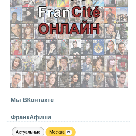
Мы ВКонтакте
ФранкАфиша