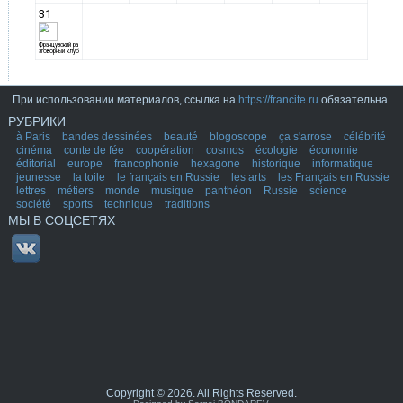
При использовании материалов, ссылка на
https://francite.ru
обязательна.
РУБРИКИ
à Paris
bandes dessinées
beauté
blogoscope
ça s'arrose
célébrité
cinéma
conte de fée
coopération
cosmos
écologie
économie
éditorial
europe
francophonie
hexagone
historique
informatique
jeunesse
la toile
le français en Russie
les arts
les Français en Russie
lettres
métiers
monde
musique
panthéon
Russie
science
société
sports
technique
traditions
МЫ В СОЦСЕТЯХ
Copyright © 2026. All Rights Reserved.