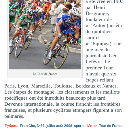
a été créé en 1903
par Henri
Desgrange,
fondateur de
«L’Auto» (ancêtre
du quotidien
sportif
«L’Equipe»), sur
une idée du
journaliste Géo
Lefèvre. Le
premier Tour
n’avait que six
Le Tour de France
étapes reliant
Paris, Lyon, Marseille, Toulouse, Bordeaux et Nantes.
Les étapes de montagne, les classements et les maillots
spécifiques ont été introduits beaucoup plus tard.
Devenue internationale, la course franchit les frontières
françaises, et plusieurs cyclistes étrangers figurent à son
palmarès.
Рубрика:
Fran Cité, №36, juillet-août 2008
,
sports
|
Метки:
Tour de France