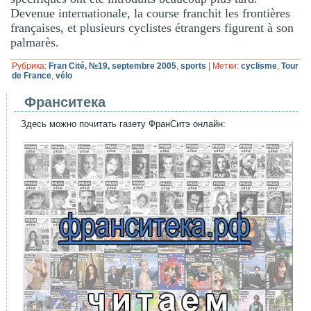
Devenue internationale, la course franchit les frontières
françaises, et plusieurs cyclistes étrangers figurent à son
palmarès.
Рубрика:
Fran Cité, №19, septembre 2005
,
sports
|
Метки:
cyclisme
,
Tour
de France
,
vélo
Франситека
Здесь можно почитать газету ФранСитэ онлайн: