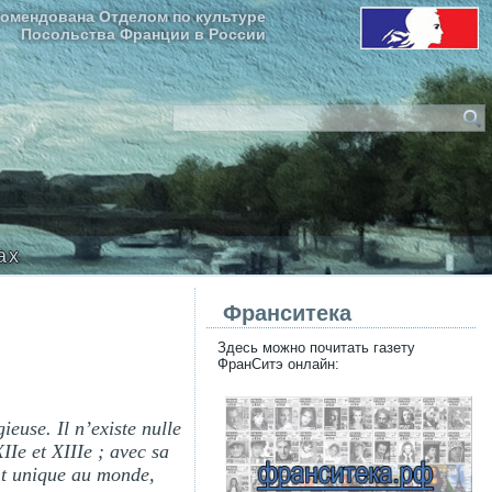
омендована Отделом по культуре
Посольства Франции в России
ax
Франситека
Здесь можно почитать газету
ФранСитэ онлайн:
euse. Il n’existe nulle
Ie et XIIIe ; avec sa
nt unique au monde,