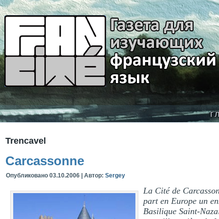
г
Trencavel
Carcassonne
Опубликовано
03.10.2006
|
Автор:
Sergey
La Cité de Carcassonn
part en Europe un ens
Basilique Saint-Naza