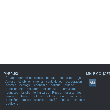
РУБРИКИ
МЫ В СОЦСЕ
à Paris
bandes dessinées
beauté
blogoscope
ça
s'arrose
célébrité
cinéma
conte de fée
coopération
cosmos
écologie
économie
éditorial
europe
francophonie
hexagone
historique
informatique
jeunesse
la toile
le français en Russie
les arts
les
Français en Russie
lettres
métiers
monde
musique
panthéon
Russie
science
société
sports
technique
traditions