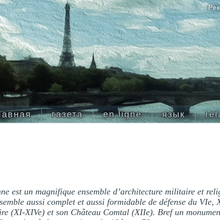
Рек
лавная
газета
en ligne
язык
rel
e est un magnifique ensemble d’architecture militaire et religi
emble aussi complet et aussi formidable de défense du VIe, XI
ire (XI-XIVe) et son Château Comtal (XIIe). Bref un monume