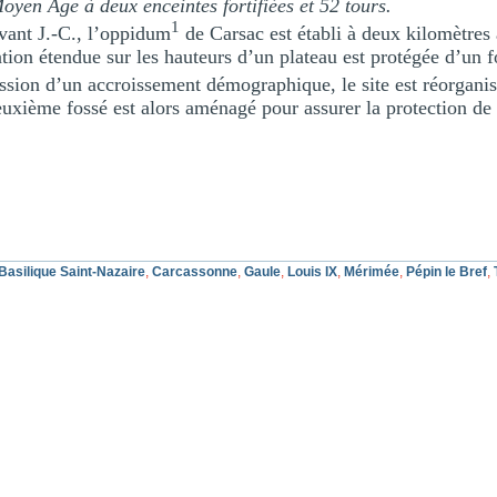
Moyen Age à deux enceintes fortifiées et 52 tours.
1
avant J.-C., l’oppidum
de Carsac est établi à deux kilomètres 
tion étendue sur les hauteurs d’un plateau est protégée d’un f
ession d’un accroissement démographique, le site est réorganisé
euxième fossé est alors aménagé pour assurer la protection de 
Basilique Saint-Nazaire
,
Carcassonne
,
Gaule
,
Louis IX
,
Mérimée
,
Pépin le Bref
,