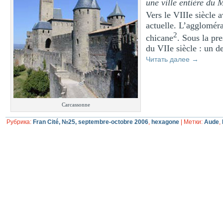
une ville entière du 
Vers le VIIIe siècle 
actuelle. L’aggloméra
2
chicane
. Sous la pr
du VIIe siècle : un d
Читать далее
→
Carcassonne
Рубрика:
Fran Cité, №25, septembre-octobre 2006
,
hexagone
|
Метки:
Aude
,