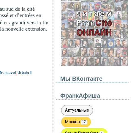
au sud de la cité
ossé et d’entrées en
 et agrandi vers la fin
la nouvelle extension.
Trencavel
,
Urbain II
Мы ВКонтакте
ФранкАфиша