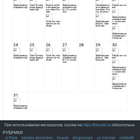
При использовании материалов, ссылка на
https://francite.ru
обязательна.
РУБРИКИ
à Paris
bandes dessinées
beauté
blogoscope
ça s'arrose
célébrité