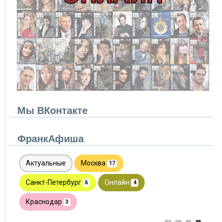
Мы ВКонтакте
ФранкАфиша