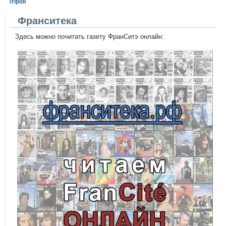
Tripoli
Франситека
Здесь можно почитать газету ФранСитэ онлайн: