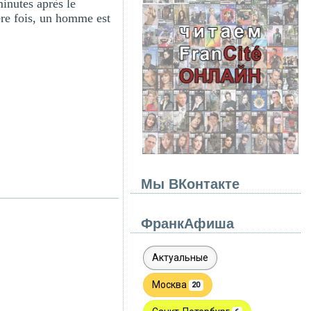
inutes après le
ère fois, un homme est
Мы ВКонтакте
ФранкАфиша