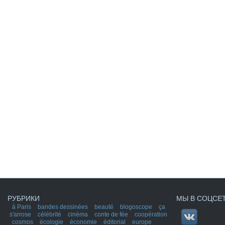
РУБРИКИ
МЫ В СОЦСЕ
à Paris
bandes dessinées
beauté
blogoscope
ça
s'arrose
célébrité
cinéma
conte de fée
coopération
cosmos
écologie
économie
éditorial
europe