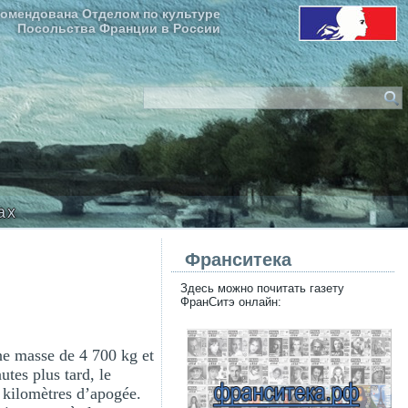
омендована Отделом по культуре
Посольства Франции в России
ax
Франситека
Здесь можно почитать газету
ФранСитэ онлайн:
ne masse de 4 700 kg et
tes plus tard, le
7 kilomètres d’apogée.