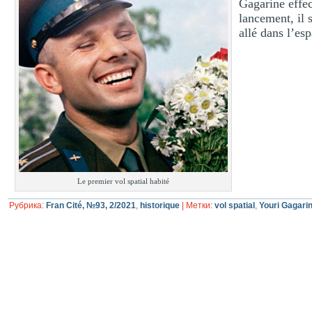
Gagarine effec
lancement, il 
allé dans l’es
Le premier vol spatial habité
Рубрика:
Fran Cité, №93, 2/2021
,
historique
|
Метки:
vol spatial
,
Youri Gagari