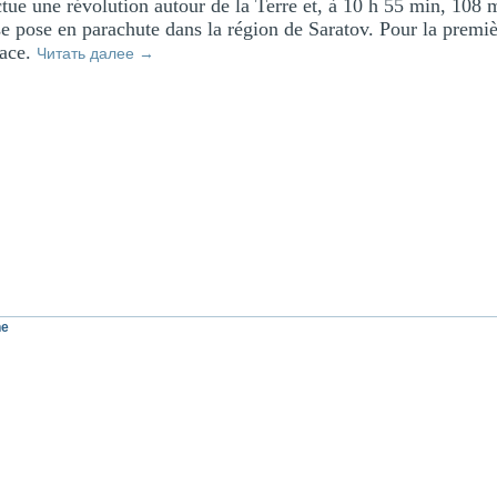
tue une révolution autour de la Terre et, à 10 h 55 min, 108 m
se pose en parachute dans la région de Saratov. Pour la premi
pace.
Читать далее
→
ne