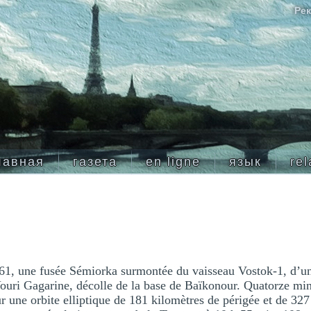
Рек
лавная
газета
en ligne
язык
rel
961, une fusée Sémiorka surmontée du vaisseau Vostok-1, d’u
ouri Gagarine, décolle de la base de Baïkonour. Quatorze minu
ur une orbite elliptique de 181 kilomètres de périgée et de 32