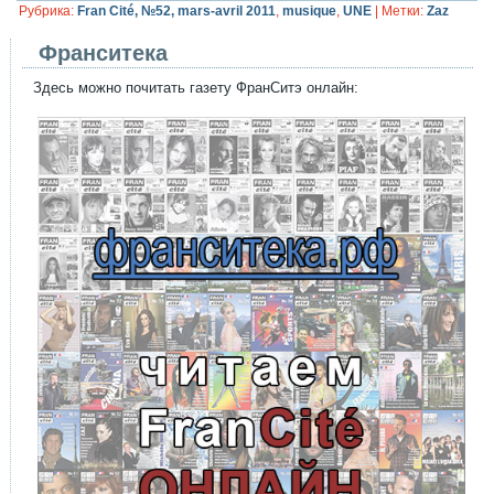
Рубрика:
Fran Cité, №52, mars-avril 2011
,
musique
,
UNE
|
Метки:
Zaz
Франситека
Здесь можно почитать газету ФранСитэ онлайн: