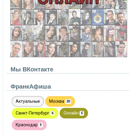
Мы ВКонтакте
ФранкАфиша