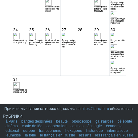
При использовании материалов, ссылка на
https://francite.ru
обязательна.
РУБРИКИ
à Paris
bandes dessinées
beauté
blogoscope
ça s'arrose
célébrité
cinéma
conte de fée
coopération
cosmos
écologie
économie
éditorial
europe
francophonie
hexagone
historique
informatique
jeunesse
la toile
le français en Russie
les arts
les Français en Russie