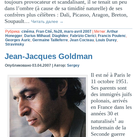
toujours provocateur et scandalisant, il se tenait un peu
dans l’ombre (à cause de sa timidité naturelle) de ses
confrères plus célèbres : Dali, Picasso, Aragon, Breton,
Soupault…
Читать далее
→
Рубрика:
cinéma
,
Fran Cité, №28, mars-avril 2007
|
Метки:
Arthur
Honegger
,
Darius Milhaud
,
Diaghilev
,
Fabrizio Clerici
,
Francis Poulenc
,
Georges Auric
,
Germaine Tailleferre
,
Jean Cocteau
,
Louis Durey
,
Stravinsky
Jean-Jacques Goldman
Опубликовано
03.04.2007
|
Автор:
Sergey
Il est né à Paris le
11 octobre 1951.
Ses parents sont
des immigrés juifs
polonais, arrivés
en France dans les
années 30 et
1
naturalisés
au
lendemain de la
Seconde guerre