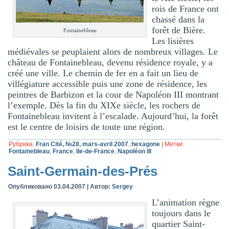
rois de France ont
chassé dans la
forêt de Bière.
Fontainebleau
Les lisières
médiévales se peuplaient alors de nombreux villages. Le
château de Fontainebleau, devenu résidence royale, y a
créé une ville. Le chemin de fer en a fait un lieu de
villégiature accessible puis une zone de résidence, les
peintres de Barbizon et la cour de Napoléon III montrant
l’exemple. Dès la fin du XIXe siècle, les rochers de
Fontainebleau invitent à l’escalade. Aujourd’hui, la forêt
est le centre de loisirs de toute une région.
Рубрика:
Fran Cité, №28, mars-avril 2007
,
hexagone
|
Метки:
Fontainebleau
,
France
,
Ile-de-France
,
Napoléon III
Saint-Germain-des-Prés
Опубликовано
03.04.2007
|
Автор:
Sergey
L’animation règne
toujours dans le
quartier Saint-