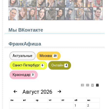
Мы ВКонтакте
ФранкАфиша