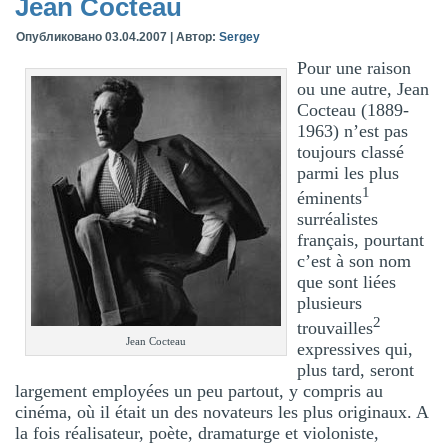
Jean Cocteau
Опубликовано
03.04.2007
|
Автор:
Sergey
Pour une raison
ou une autre, Jean
Cocteau (1889-
1963) n’est pas
toujours classé
parmi les plus
1
éminents
surréalistes
français, pourtant
c’est à son nom
que sont liées
plusieurs
2
trouvailles
Jean Cocteau
expressives qui,
plus tard, seront
largement employées un peu partout, y compris au
cinéma, où il était un des novateurs les plus originaux. A
la fois réalisateur, poète, dramaturge et violoniste,