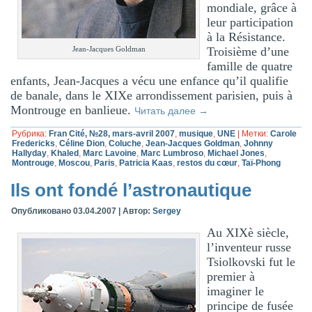
mondiale, grâce à
leur participation
à la Résistance.
Troisième d’une
Jean-Jacques Goldman
famille de quatre
enfants, Jean-Jacques a vécu une enfance qu’il qualifie
de banale, dans le XIXe arrondissement parisien, puis à
Montrouge en banlieue.
Читать далее
→
Рубрика:
Fran Cité, №28, mars-avril 2007
,
musique
,
UNE
|
Метки:
Carole
Fredericks
,
Céline Dion
,
Coluche
,
Jean-Jacques Goldman
,
Johnny
Hallyday
,
Khaled
,
Marc Lavoine
,
Marc Lumbroso
,
Michael Jones
,
Montrouge
,
Moscou
,
Paris
,
Patricia Kaas
,
restos du cœur
,
Taï-Phong
Ils ont fondé l’astronautique
Опубликовано
03.04.2007
|
Автор:
Sergey
Au XIXè siècle,
l’inventeur russe
Tsiolkovski fut le
premier à
imaginer le
principe de fusée