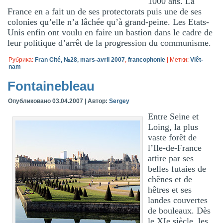
1000 ans. La
France en a fait un de ses protectorats puis une de ses
colonies qu’elle n’a lâchée qu’à grand-peine. Les Etats-
Unis enfin ont voulu en faire un bastion dans le cadre de
leur politique d’arrêt de la progression du communisme.
Рубрика:
Fran Cité, №28, mars-avril 2007
,
francophonie
|
Метки:
Viêt-
nam
Fontainebleau
Опубликовано
03.04.2007
|
Автор:
Sergey
Entre Seine et
Loing, la plus
vaste forêt de
l’Ile-de-France
attire par ses
belles futaies de
chênes et de
hêtres et ses
landes couvertes
de bouleaux. Dès
le XIe siècle, les