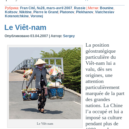
Рубрика:
Fran Cité, №28, mars-avril 2007
,
Russie
|
Метки:
Bounine
,
Koltsov
,
Nikitine
,
Pierre le Grand
,
Platonov
,
Plekhanov
,
Viatcheslav
Kotenotchkine
,
Voronej
Le Viêt-nam
Опубликовано
03.04.2007
|
Автор:
Sergey
La position
géostratégique
particulière du
Viêt-nam lui a
valu, dès ses
origines, une
attention
particulièrement
marquée de la part
des grandes
nations. La Chine
l’a occupé et lui a
imposé sa culture
pendant plus de
Le Viêt-nam