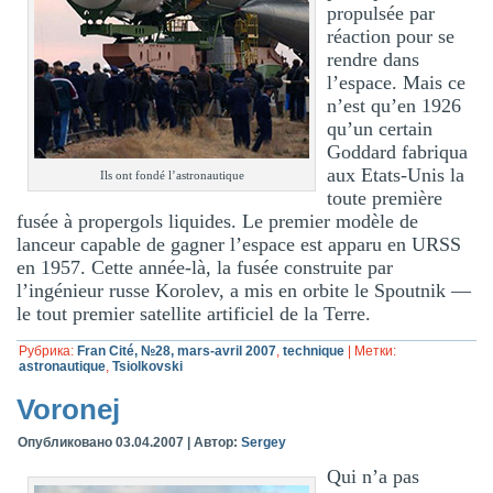
propulsée par
réaction pour se
rendre dans
l’espace. Mais ce
n’est qu’en 1926
qu’un certain
Goddard fabriqua
aux Etats-Unis la
Ils ont fondé l’astronautique
toute première
fusée à propergols liquides. Le premier modèle de
lanceur capable de gagner l’espace est apparu en URSS
en 1957. Cette année-là, la fusée construite par
l’ingénieur russe Korolev, a mis en orbite le Spoutnik —
le tout premier satellite artificiel de la Terre.
Рубрика:
Fran Cité, №28, mars-avril 2007
,
technique
|
Метки:
astronautique
,
Tsiolkovski
Voronej
Опубликовано
03.04.2007
|
Автор:
Sergey
Qui n’a pas