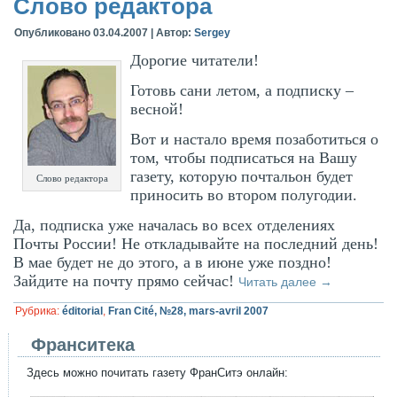
Слово редактора
Опубликовано
03.04.2007
|
Автор:
Sergey
Дорогие читатели!
Готовь сани летом, а подписку –
весной!
Вот и настало время позаботиться о
том, чтобы подписаться на Вашу
газету, которую почтальон будет
Слово редактора
приносить во втором полугодии.
Да, подписка уже началась во всех отделениях
Почты России! Не откладывайте на последний день!
В мае будет не до этого, а в июне уже поздно!
Зайдите на почту прямо сейчас!
Читать далее
→
Рубрика:
éditorial
,
Fran Cité, №28, mars-avril 2007
Франситека
Здесь можно почитать газету ФранСитэ онлайн: