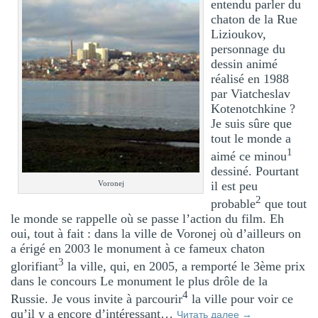
entendu parler du
chaton de la Rue
Lizioukov,
personnage du
dessin animé
réalisé en 1988
par Viatcheslav
Kotenotchkine ?
Je suis sûre que
tout le monde a
1
aimé ce minou
dessiné. Pourtant
il est peu
Voronej
2
probable
que tout
le monde se rappelle où se passe l’action du film. Eh
oui, tout à fait : dans la ville de Voronej où d’ailleurs on
a érigé en 2003 le monument à ce fameux chaton
3
glorifiant
la ville, qui, en 2005, a remporté le 3ème prix
dans le concours Le monument le plus drôle de la
4
Russie. Je vous invite à parcourir
la ville pour voir ce
qu’il y a encore d’intéressant…
Читать далее
→