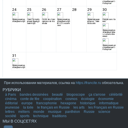
При использовании материалов, ссылка на
https://francite.ru
обязательна.
РУБРИКИ
à Paris
bandes dessinées
beauté
blogoscope
ça s'arrose
célébrité
cinéma
conte de fée
coopération
cosmos
écologie
économie
éditorial
europe
francophonie
hexagone
historique
informatique
jeunesse
la toile
le français en Russie
les arts
les Français en Russie
lettres
métiers
monde
musique
panthéon
Russie
science
société
sports
technique
traditions
МЫ В СОЦСЕТЯХ