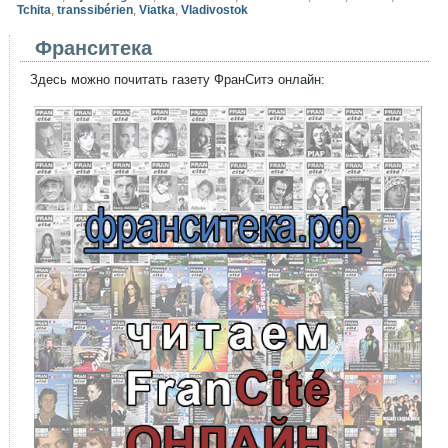
Tchita
,
transsibérien
,
Viatka
,
Vladivostok
Франситека
Здесь можно почитать газету ФранСитэ онлайн: