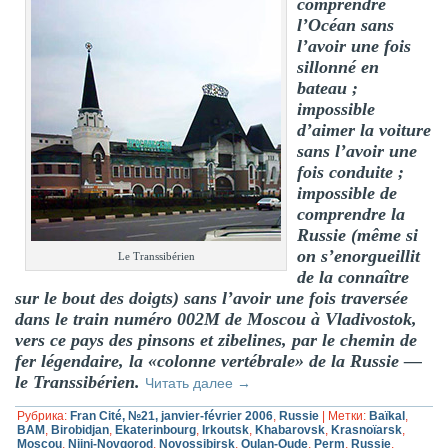
comprendre
l’Océan sans
l’avoir une fois
sillonné en
bateau ;
impossible
d’aimer la voiture
sans l’avoir une
fois conduite ;
impossible de
comprendre la
Russie (même si
on s’enorgueillit
Le Transsibérien
de la connaître
sur le bout des doigts) sans l’avoir une fois traversée
dans le train numéro 002M de Moscou à Vladivostok,
vers ce pays des pinsons et zibelines, par le chemin de
fer légendaire, la «colonne vertébrale» de la Russie —
le Transsibérien.
Читать далее
→
Рубрика:
Fran Cité, №21, janvier-février 2006
,
Russie
|
Метки:
Baïkal
,
BAM
,
Birobidjan
,
Ekaterinbourg
,
Irkoutsk
,
Khabarovsk
,
Krasnoïarsk
,
Moscou
,
Nijni-Novgorod
,
Novossibirsk
,
Oulan-Oude
,
Perm
,
Russie
,