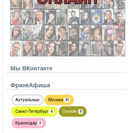
Мы ВКонтакте
ФранкАфиша