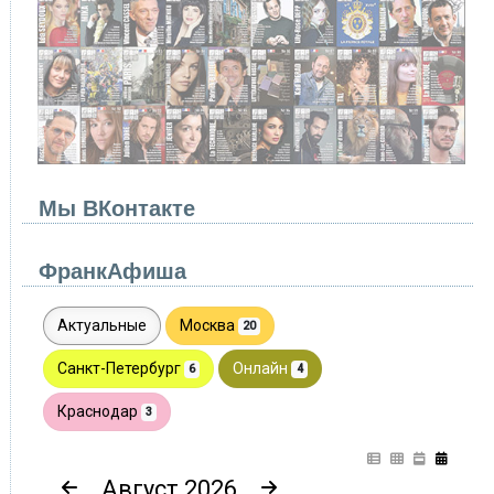
Мы ВКонтакте
ФранкАфиша