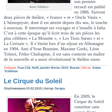
son premier
recueil est publié
Anton Tchékhov
en 1886. Suivent
deux pièces de théâtre, « Ivanov » et « Oncle Vania ».
L’hémoptysie, dont il est atteint depuis dix ans, le touche
à nouveau. Il interrompt ses voyages et s’installe à Ialta.
C’est à cette époque qu’il écrit trois de ses pièces les
plus célèbres « La Mouette », « Les Trois Sœurs » et «
La Cerisaie ». Il s’éteint lors d’un séjour en Allemagne
en 1904. Ami d’Ivan Bounine, Maxime Gorki, Léon
Tolstoï, Fédor Chaliapine, il est sans conteste un maître
de la nouvelle et a aussi révolutionné le théâtre russe.
Рубрика:
Fran Cité, №45, janvier-février 2010
,
Russie
|
Метки:
Anton
Tchékhov
Le Cirque du Soleil
Опубликовано
03.02.2010
|
Автор:
Sergey
En 2009, le
Cirque du Soleil
constitue sans
aucun doute