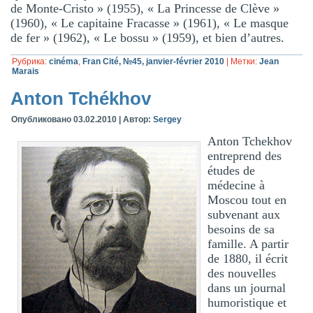
de Monte-Cristo » (1955), « La Princesse de Clève »
(1960), « Le capitaine Fracasse » (1961), « Le masque
de fer » (1962), « Le bossu » (1959), et bien d’autres.
Рубрика:
cinéma
,
Fran Cité, №45, janvier-février 2010
|
Метки:
Jean
Marais
Anton Tchékhov
Опубликовано
03.02.2010
|
Автор:
Sergey
Anton Tchekhov
entreprend des
études de
médecine à
Moscou tout en
subvenant aux
besoins de sa
famille. A partir
de 1880, il écrit
des nouvelles
dans un journal
humoristique et