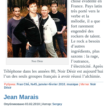
chose évidente en
France. Pays latin
très porté vers le
verbe et la
mélodie, il a que
fort rarement
engendré des
rockers de talent.
Le rock a besoin
d’autres
ingrédients, plus
saxons : la rage,
l’outrance,
Noir Désir
l’électricité. Après
Téléphone dans les années 80, Noir Désir est aujourd’hui
l’un des seuls groupes français à avoir réussi l’alchimie.
Рубрика:
Fran Cité, №45, janvier-février 2010
,
musique
|
Метки:
Noir
Désir
Jean Marais
Опубликовано
03.02.2010
|
Автор:
Sergey