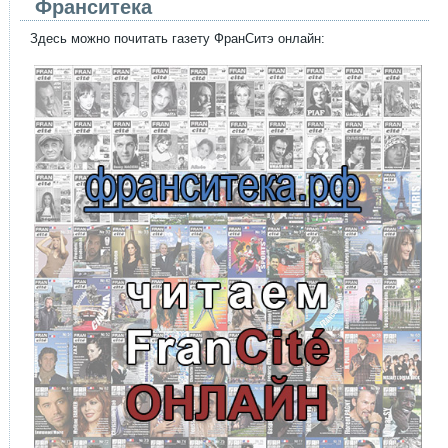
Франситека
Здесь можно почитать газету ФранСитэ онлайн: