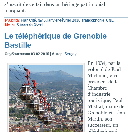
s’inscrit de ce fait dans un héritage patrimonial
marquant.
Рубрика:
Fran Cité, №45, janvier-février 2010
,
francophonie
,
UNE
|
Метки:
Cirque du Soleil
Le téléphérique de Grenoble
Bastille
Опубликовано
03.02.2010
|
Автор:
Sergey
En 1934, par la
volonté de Paul
Michoud, vice-
président de la
Chambre
d’industrie
touristique, Paul
Mistral, maire de
Grenoble et Léon
Martin, son
successeur, un
téléphérique à