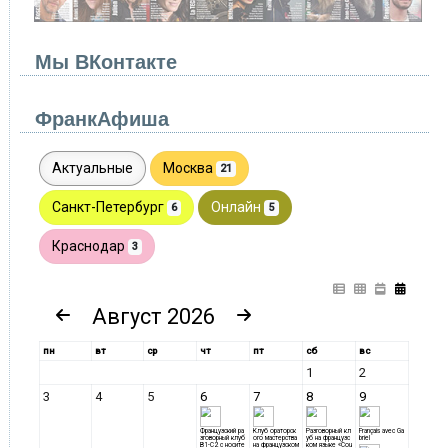
Мы ВКонтакте
ФранкАфиша