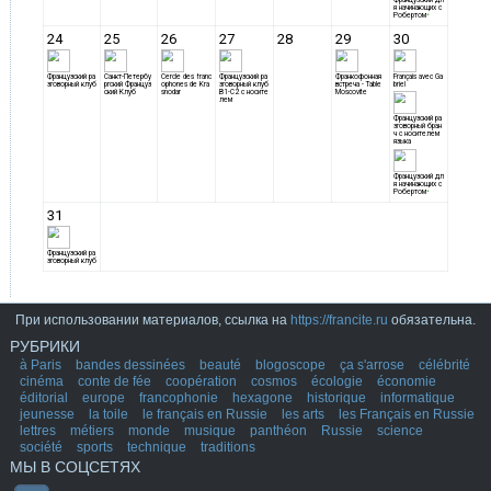
При использовании материалов, ссылка на
https://francite.ru
обязательна.
РУБРИКИ
à Paris
bandes dessinées
beauté
blogoscope
ça s'arrose
célébrité
cinéma
conte de fée
coopération
cosmos
écologie
économie
éditorial
europe
francophonie
hexagone
historique
informatique
jeunesse
la toile
le français en Russie
les arts
les Français en Russie
lettres
métiers
monde
musique
panthéon
Russie
science
société
sports
technique
traditions
МЫ В СОЦСЕТЯХ