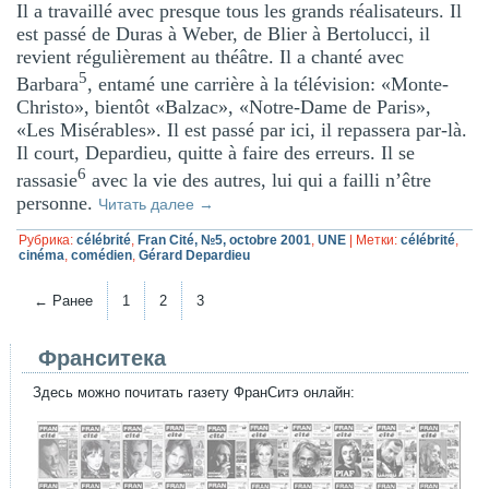
Il a travaillé avec presque tous les grands réalisateurs. Il
est passé de Duras à Weber, de Blier à Bertolucci, il
revient régulièrement au théâtre. Il a chanté avec
5
Barbara
, entamé une carrière à la télévision: «Monte-
Christo», bientôt «Balzac», «Notre-Dame de Paris»,
«Les Misérables». Il est passé par ici, il repassera par-là.
Il court, Depardieu, quitte à faire des erreurs. Il se
6
rassasie
avec la vie des autres, lui qui a failli n’être
personne.
Читать далее
→
Рубрика:
célébrité
,
Fran Cité, №5, octobre 2001
,
UNE
|
Метки:
célébrité
,
cinéma
,
comédien
,
Gérard Depardieu
← Ранее
1
2
3
Франситека
Здесь можно почитать газету ФранСитэ онлайн: