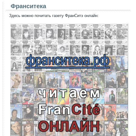
Франситека
Здесь можно почитать газету ФранСитэ онлайн: