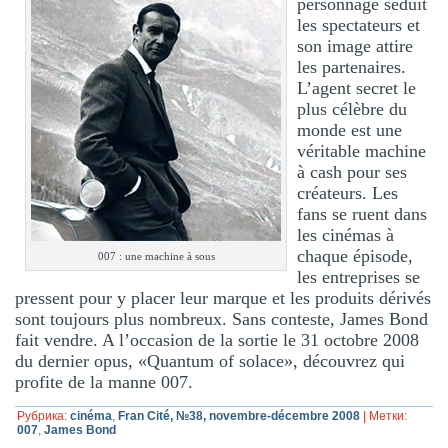
personnage séduit
les spectateurs et
son image attire
les partenaires.
L’agent secret le
plus célèbre du
monde est une
véritable machine
à cash pour ses
créateurs. Les
fans se ruent dans
les cinémas à
chaque épisode,
007 : une machine à sous
les entreprises se
pressent pour y placer leur marque et les produits dérivés
sont toujours plus nombreux. Sans conteste, James Bond
fait vendre. A l’occasion de la sortie le 31 octobre 2008
du dernier opus, «Quantum of solace», découvrez qui
profite de la manne 007.
Рубрика:
cinéma
,
Fran Cité, №38, novembre-décembre 2008
|
Метки:
007
,
James Bond