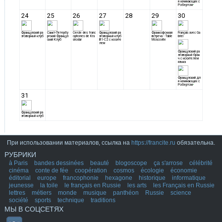
При использовании материалов, ссылка на
https://francite.ru
обязательна.
РУБРИКИ
à Paris
bandes dessinées
beauté
blogoscope
ça s'arrose
célébrité
cinéma
conte de fée
coopération
cosmos
écologie
économie
éditorial
europe
francophonie
hexagone
historique
informatique
jeunesse
la toile
le français en Russie
les arts
les Français en Russie
lettres
métiers
monde
musique
panthéon
Russie
science
société
sports
technique
traditions
МЫ В СОЦСЕТЯХ