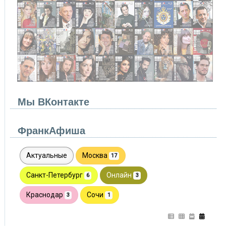
Мы ВКонтакте
ФранкАфиша