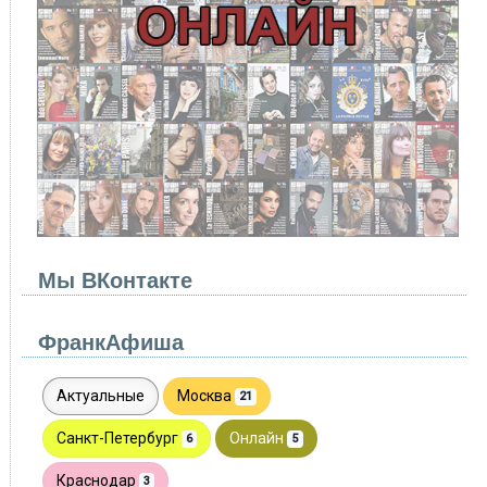
Мы ВКонтакте
ФранкАфиша