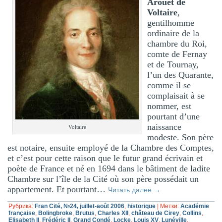
Arouet de
Voltaire
,
gentilhomme
ordinaire de la
chambre du Roi,
comte de Fernay
et de Tournay,
l’un des Quarante,
comme il se
complaisait à se
nommer, est
pourtant d’une
naissance
Voltaire
modeste. Son père
est notaire, ensuite employé de la Chambre des Comptes,
et c’est pour cette raison que le futur grand écrivain et
poète de France et né en 1694 dans le bâtiment de ladite
Chambre sur l’île de la Cité où son père possédait un
appartement. Et pourtant…
Читать далее
→
Рубрика:
Fran Cité, №24, juillet-août 2006
,
historique
|
Метки:
Académie
française
,
Bolingbroke
,
Brutus
,
Charles XII
,
château de Cirey
,
Collins
,
Elisabeth II
,
Frédéric II
,
Grand Condé
,
Locke
,
Louis XV
,
Lunéville
,