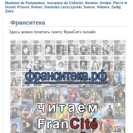
Madame de Pompadour
,
marquise du Châtelet
,
Newton
,
Oedipe
,
Pierre le
Grand
,
Prusse
,
Rohan
,
Stanislas Leszczynski
,
Suisse
,
Voltaire
,
Zadig
,
Zaïre
Франситека
Здесь можно почитать газету ФранСитэ онлайн: