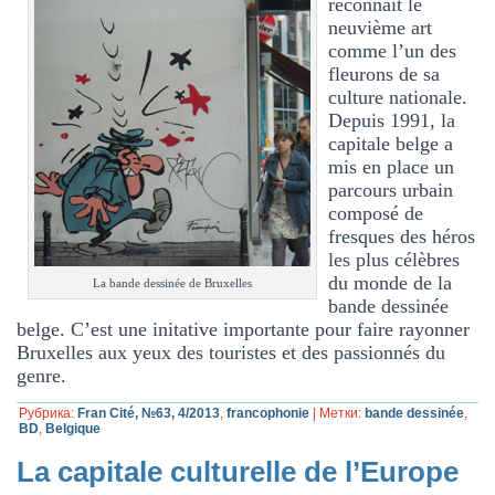
reconnaît le
neuvième art
comme l’un des
fleurons de sa
culture nationale.
Depuis 1991, la
capitale belge a
mis en place un
parcours urbain
composé de
fresques des héros
les plus célèbres
du monde de la
La bande dessinée de Bruxelles
bande dessinée
belge. C’est une initative importante pour faire rayonner
Bruxelles aux yeux des touristes et des passionnés du
genre.
Рубрика:
Fran Cité, №63, 4/2013
,
francophonie
|
Метки:
bande dessinée
,
BD
,
Belgique
La capitale culturelle de l’Europe