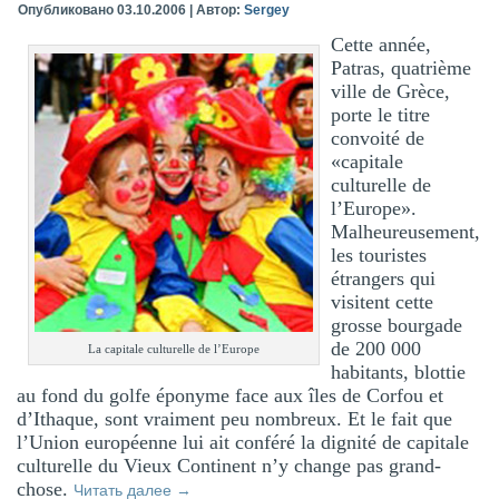
Опубликовано
03.10.2006
|
Автор:
Sergey
Cette année,
Patras, quatrième
ville de Grèce,
porte le titre
convoité de
«capitale
culturelle de
l’Europe».
Malheureusement,
les touristes
étrangers qui
visitent cette
grosse bourgade
de 200 000
La capitale culturelle de l’Europe
habitants, blottie
au fond du golfe éponyme face aux îles de Corfou et
d’Ithaque, sont vraiment peu nombreux. Et le fait que
l’Union européenne lui ait conféré la dignité de capitale
culturelle du Vieux Continent n’y change pas grand-
chose.
Читать далее
→