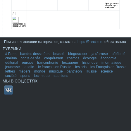
При использовании материалов, ссылка на
https://francite.ru
обязательна.
РУБРИКИ
à Paris
bandes dessinées
beauté
blogoscope
ça s'arrose
célébrité
cinéma
conte de fée
coopération
cosmos
écologie
économie
éditorial
europe
francophonie
hexagone
historique
informatique
jeunesse
la toile
le français en Russie
les arts
les Français en Russie
lettres
métiers
monde
musique
panthéon
Russie
science
société
sports
technique
traditions
МЫ В СОЦСЕТЯХ