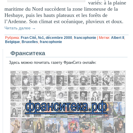
variés: à la plaine
maritime du Nord succèdent la zone limoneuse de la
Hesbaye, puis les hauts plateaux et les forêts de
l’Ardenne. Son climat est océanique, pluvieux et doux.
Читать далее
→
Рубрика:
Fran Cité, №1, décembre 2000
,
francophonie
|
Метки:
Albert II
,
Belgique
,
Bruxelles
,
francophonie
Франситека
Здесь можно почитать газету ФранСитэ онлайн: