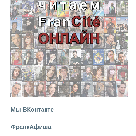
Мы ВКонтакте
ФранкАфиша