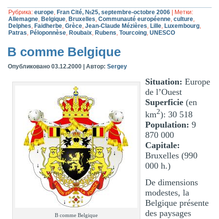
Рубрика:
europe
,
Fran Cité, №25, septembre-octobre 2006
|
Метки:
Allemagne
,
Belgique
,
Bruxelles
,
Communauté européenne
,
culture
,
Delphes
,
Faidherbe
,
Grèce
,
Jean-Claude Mézières
,
Lille
,
Luxembourg
,
Patras
,
Péloponnèse
,
Roubaix
,
Rubens
,
Tourcoing
,
UNESCO
B comme Belgique
Опубликовано
03.12.2000
|
Автор:
Sergey
Situation:
Europe
de l’Ouest
Superficie
(en
2
km
): 30 518
Population:
9
870 000
Capitale:
Bruxelles (990
000 h.)
De dimensions
modestes, la
Belgique présente
des paysages
B comme Belgique