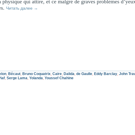
n physique qui attire, et ce malgré de graves problèmes d’yeux
es.
Читать далее
→
elon
,
Bécaut
,
Bruno Coquatrix
,
Caire
,
Dalida
,
de Gaulle
,
Eddy Barclay
,
John Tra
iaf
,
Serge Lama
,
Yolanda
,
Youssef Chahine