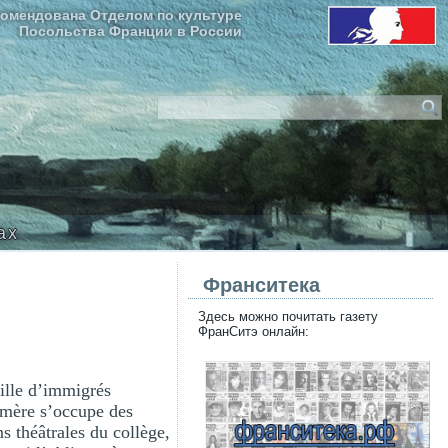
омендована Отделом по культуре
Посольства Франции в России
ax
Франситека
Здесь можно почитать газету
ФранСитэ онлайн:
fille d’immigrés
a mère s’occupe des
s théâtrales du collège,