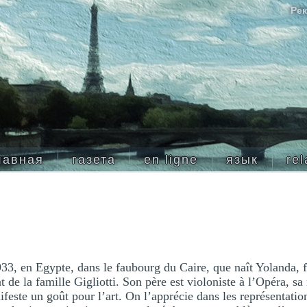
Рек
лавная
газета
en ligne
язык
rel
933, en Egypte, dans le faubourg du Caire, que naît Yolanda, 
nt de la famille Gigliotti. Son père est violoniste à l’Opéra, s
feste un goût pour l’art. On l’apprécie dans les représentation