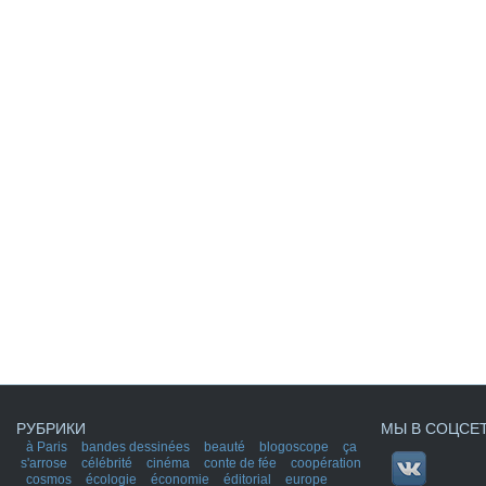
РУБРИКИ
МЫ В СОЦСЕ
à Paris
bandes dessinées
beauté
blogoscope
ça
s'arrose
célébrité
cinéma
conte de fée
coopération
cosmos
écologie
économie
éditorial
europe