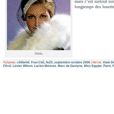
mais c’est surtout so
longtemps des lunett
Dalida
Рубрика:
célébrité
,
Fran Cité, №25, septembre-octobre 2006
|
Метки:
Alain D
Férré
,
Lester Wilson
,
Lucien Morisse
,
Marc de Gastyne
,
Miss Egypte
,
Paris
,
P