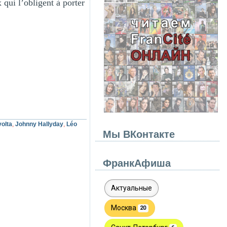
 qui l’obligent à porter
volta
,
Johnny Hallyday
,
Léo
Мы ВКонтакте
ФранкАфиша