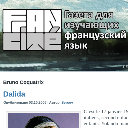
г
Bruno Coquatrix
Dalida
Опубликовано
03.10.2006
|
Автор:
Sergey
C’est le 17 janvier 1
italiens, second enfa
enfants. Yolanda mani