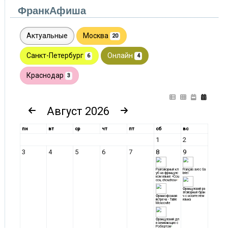
ФранкАфиша