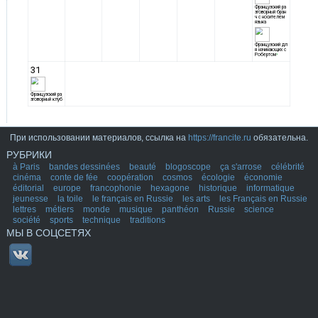
При использовании материалов, ссылка на
https://francite.ru
обязательна.
РУБРИКИ
à Paris
bandes dessinées
beauté
blogoscope
ça s'arrose
célébrité
cinéma
conte de fée
coopération
cosmos
écologie
économie
éditorial
europe
francophonie
hexagone
historique
informatique
jeunesse
la toile
le français en Russie
les arts
les Français en Russie
lettres
métiers
monde
musique
panthéon
Russie
science
société
sports
technique
traditions
МЫ В СОЦСЕТЯХ