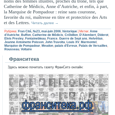
noms des femmes illustres, proches du trône, tels que
Catherine de Médicis, Anne d’Autriche, et enfin, à part,
la Marquise de Pompadour : reine sans couronne,
favorite du roi, maîtresse en titre et protectrice des Arts
et des Lettres.
Читать далее
→
Рубрика:
Fran Cité, №23, mai-juin 2006
,
historique
|
Метки:
Anne
d'Autriche
,
Buffon
,
Catherine de Médicis
,
Crébillon
,
D'Alembert
,
Diderot
,
Elvis Presley
,
Fontainebleau
,
France
,
Guerre de Sept ans
,
Helvétius
,
Jeanne Antoinette Poisson
,
John Travolta
,
Louis XV
,
Marmontel
,
Marquise de Pompadour
,
Meudon
,
palais d'Evreux
,
Palais de Versailles
,
Rousseau
,
Voltaire
Франситека
Здесь можно почитать газету ФранСитэ онлайн: