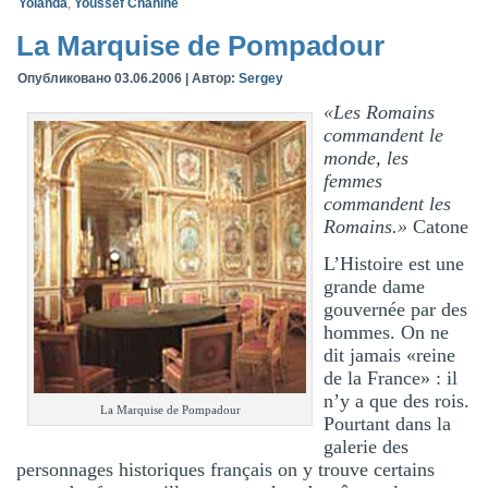
Yolanda
,
Youssef Chahine
La Marquise de Pompadour
Опубликовано
03.06.2006
|
Автор:
Sergey
«Les Romains
commandent le
monde, les
femmes
commandent les
Romains.»
Catone
L’Histoire est une
grande dame
gouvernée par des
hommes. On ne
dit jamais «reine
de la France» : il
n’y a que des rois.
La Marquise de Pompadour
Pourtant dans la
galerie des
personnages historiques français on y trouve certains