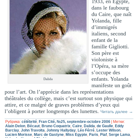
1933, en Egypte,
dans le faubourg
du Caire, que naît
Yolanda, fille
d’immigrés
italiens, second
enfant de la
famille Gigliotti.
Son père est
violoniste à
l’Opéra, sa mère
s’occupe des
enfants. Yolanda
Dalida
manifeste un goût
pour l’art. On l’apprécie dans les représentations
théâtrales du collège, mais c’est surtout son physique qui
attire, et ce malgré de graves problèmes d’yeux qui
l’obligent à porter longtemps des lunettes.
Читать далее
→
Рубрика:
célébrité
,
Fran Cité, №25, septembre-octobre 2006
|
Метки:
Alain Delon
,
Bécaut
,
Bruno Coquatrix
,
Caire
,
Dalida
,
de Gaulle
,
Eddy
Barclay
,
John Travolta
,
Johnny Hallyday
,
Léo Férré
,
Lester Wilson
,
Lucien Morisse
,
Marc de Gastyne
,
Miss Egypte
,
Paris
,
Piaf
,
Serge Lama
,