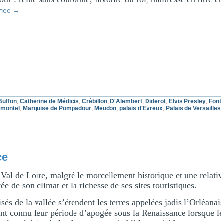
алее
→
Buffon
,
Catherine de Médicis
,
Crébillon
,
D'Alembert
,
Diderot
,
Elvis Presley
,
Font
montel
,
Marquise de Pompadour
,
Meudon
,
palais d'Evreux
,
Palais de Versailles
ce
u Val de Loire, malgré le morcellement historique et une relati
ée de son climat et la richesse de ses sites touristiques.
sés de la vallée s’étendent les terres appelées jadis l’Orléanai
nt connu leur période d’apogée sous la Renaissance lorsque le