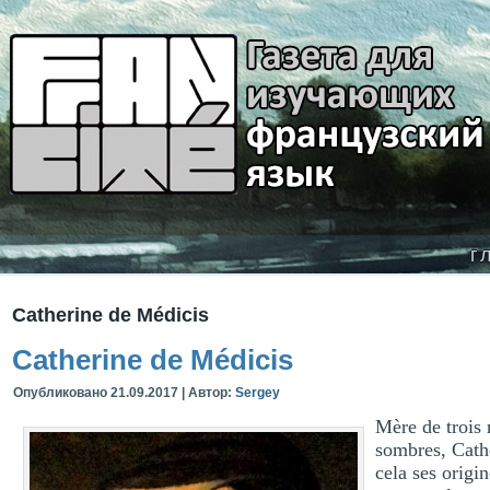
г
Catherine de Médicis
Catherine de Médicis
Опубликовано
21.09.2017
|
Автор:
Sergey
Mère de trois 
sombres, Cath
cela ses origi