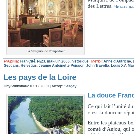
des Lettres.
Читать д
La Marquise de Pompadour
Рубрика:
Fran Cité, №23, mai-juin 2006
,
historique
|
Метки:
Anne d'Autriche
,
Sept ans
,
Helvétius
,
Jeanne Antoinette Poisson
,
John Travolta
,
Louis XV
,
Mar
Les pays de la Loire
Опубликовано
03.12.2000
|
Автор:
Sergey
La douce Fran
Ce qui fait l’unité d
c’est la douceur réput
Entre les plateaux boi
comté d’Anjou, qui o