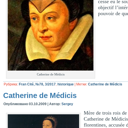
cesse eu le so
objectif l’inté
pouvoir de que
Catherine de Médicis
Рубрика:
Fran Cité, №78, 3/2017
,
historique
|
Метки:
Catherine de Médicis
Catherine de Médicis
Опубликовано
03.10.2009
|
Автор:
Sergey
Mère de trois rois d
Catherine de Médicis
florentines, accusée 