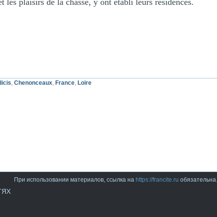
et les plaisirs de la chasse, y ont établi leurs résidences.
icis
,
Chenonceaux
,
France
,
Loire
При использовании материалов, ссылка на
https://francite.ru
обязательна
ТЯХ