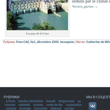
séduits par le climat 
Читать далее
→
Les pays de la Loire
Рубрика:
Fran Cité, №1, décembre 2000
,
hexagone
|
Метки:
Catherine de Méd
РУБРИКИ
МЫ В СОЦСЕ
à Paris
bandes dessinées
beauté
blogoscope
ça
s'arrose
célébrité
cinéma
conte de fée
coopération
cosmos
écologie
économie
éditorial
europe