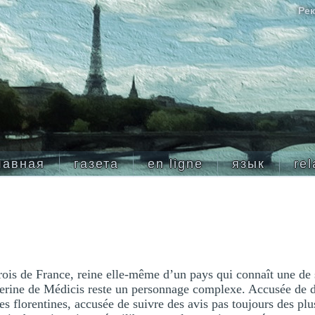
Рек
лавная
газета
en ligne
язык
rel
rois de France, reine elle-même d’un pays qui connaît une de 
erine de Médicis reste un personnage complexe. Accusée de du
nes florentines, accusée de suivre des avis pas toujours des plu