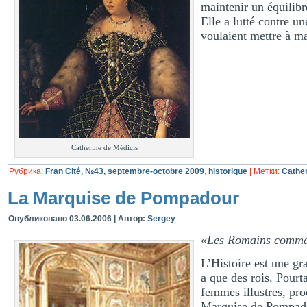
maintenir un équilibr
Elle a lutté contre u
voulaient mettre à ma
Catherine de Médicis
Рубрика:
Fran Cité, №43, septembre-octobre 2009
,
historique
|
Метки:
Cather
La Marquise de Pompadour
Опубликовано
03.06.2006
|
Автор:
Sergey
«Les Romains comma
L’Histoire est une g
a que des rois. Pourt
femmes illustres, pro
Marquise de Pompadour