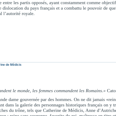
e entre les partis opposés, ayant constamment comme objectif 
ne dislocation du pays français et a combattu le pouvoir de qu
l l’autorité royale.
ine de Médicis
ndent le monde, les femmes commandent les Romains.»
Cato
rande dame gouvernée par des hommes. On ne dit jamais «reine
ant dans la galerie des personnages historiques français on y 
ches du trône, tels que Catherine de Médicis, Anne d’Autriche, 
 : reine sans couronne, favorite du roi, maîtresse en titre et 