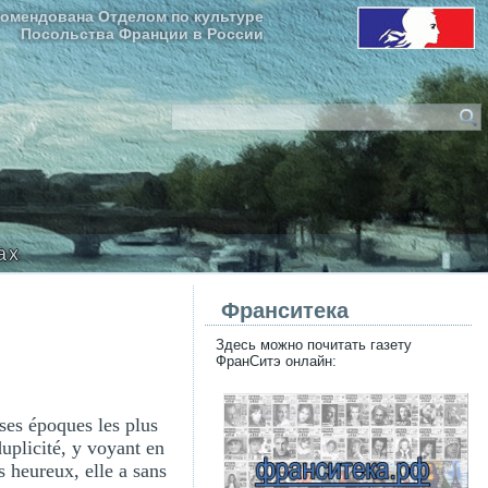
омендована Отделом по культуре
Посольства Франции в России
ax
Франситека
Здесь можно почитать газету
ФранСитэ онлайн:
ses époques les plus
plicité, y voyant en
s heureux, elle a sans