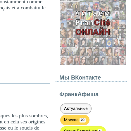
nt constamment comme
ançais et a combattu le
Мы ВКонтакте
ФранкАфиша
oques les plus sombres,
 en cela ses origines
sse eu le soucis de