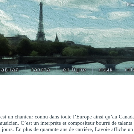
Рек
лавная
газета
en ligne
язык
rel
est un chanteur connu dans toute l’Europe ainsi qu’au Canada
musicien. C’est un interprète et compositeur bourré de talents 
 jours. En plus de quarante ans de carrière, Lavoie affiche 