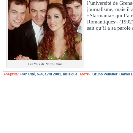
l’université de Grena
journalisme, mais il 
«Starmania» qui l’a 
Romantiques» (1992).
sait qu’il a sa parole
Les Voix de Notre-Dame
Рубрика:
Fran Cité, №4, avril 2001
,
musique
|
Метки:
Bruno Pelletier
,
Daniel 