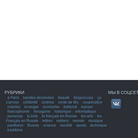
РУБРИКИ
МЫ В СОЦСЕ
à Paris
bandes dessinées
beauté
blogoscope
ça
s'arrose
célébrité
cinéma
conte de fée
coopération
cosmos
écologie
économie
éditorial
europe
francophonie
hexagone
historique
informatique
jeunesse
la toile
le français en Russie
les arts
les
Français en Russie
lettres
métiers
monde
musique
panthéon
Russie
science
société
sports
technique
traditions