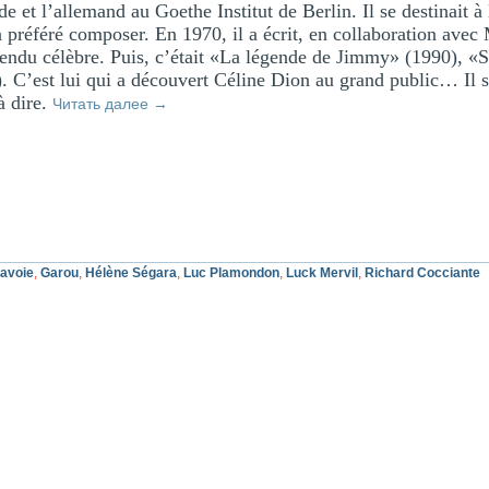
de et l’allemand au Goethe Institut de Berlin. Il se destinait 
a préféré composer. En 1970, il a écrit, en collaboration avec
rendu célèbre. Puis, c’était «La légende de Jimmy» (1990), «S
 C’est lui qui a découvert Céline Dion au grand public… Il se
 à dire.
Читать далее
→
Lavoie
,
Garou
,
Hélène Ségara
,
Luc Plamondon
,
Luck Mervil
,
Richard Cocciante