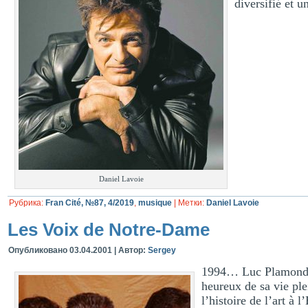
diversifié et 
Daniel Lavoie
Рубрика:
Fran Cité, №87, 4/2019
,
musique
|
Метки:
Daniel Lavoie
Les Voix de Notre-Dame
Опубликовано
03.04.2001
|
Автор:
Sergey
1994… Luc Plamondon 
heureux de sa vie plei
l’histoire de l’art à 