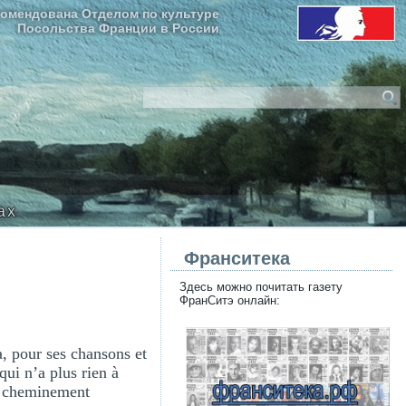
омендована Отделом по культуре
Посольства Франции в России
ax
Франситека
Здесь можно почитать газету
ФранСитэ онлайн:
, pour ses chansons et
qui n’a plus rien à
un cheminement