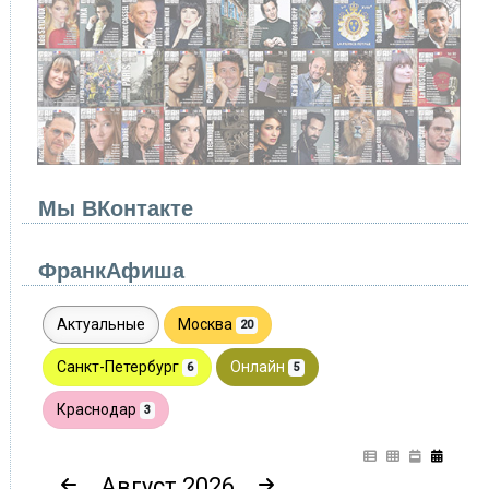
Мы ВКонтакте
ФранкАфиша