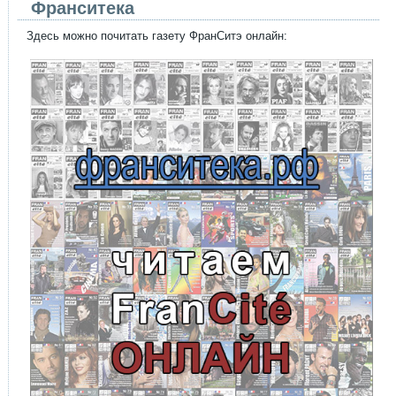
Франситека
Здесь можно почитать газету ФранСитэ онлайн: