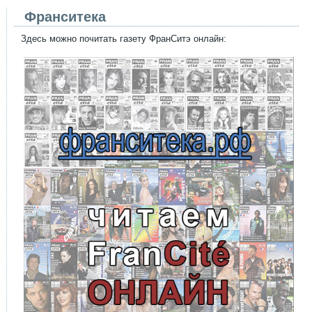
Франситека
Здесь можно почитать газету ФранСитэ онлайн: