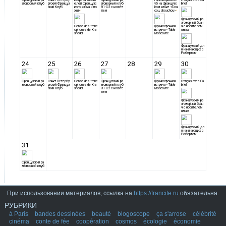
При использовании материалов, ссылка на
https://francite.ru
обязательна.
РУБРИКИ
à Paris
bandes dessinées
beauté
blogoscope
ça s'arrose
célébrité
cinéma
conte de fée
coopération
cosmos
écologie
économie