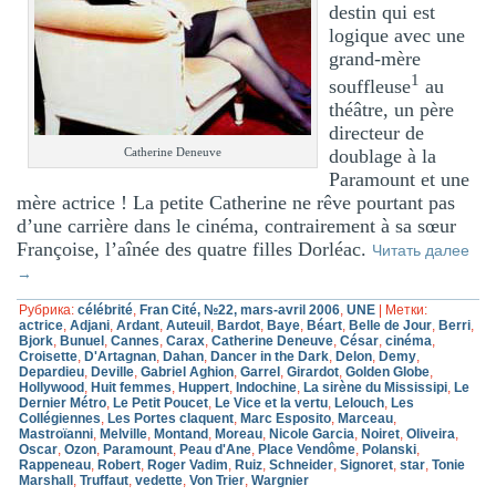
destin qui est
logique avec une
grand-mère
1
souffleuse
au
théâtre, un père
directeur de
doublage à la
Catherine Deneuve
Paramount et une
mère actrice ! La petite Catherine ne rêve pourtant pas
d’une carrière dans le cinéma, contrairement à sa sœur
Françoise, l’aînée des quatre filles Dorléac.
Читать далее
→
Рубрика:
célébrité
,
Fran Cité, №22, mars-avril 2006
,
UNE
|
Метки:
actrice
,
Adjani
,
Ardant
,
Auteuil
,
Bardot
,
Baye
,
Béart
,
Belle de Jour
,
Berri
,
Bjork
,
Bunuel
,
Cannes
,
Carax
,
Catherine Deneuve
,
César
,
cinéma
,
Croisette
,
D'Artagnan
,
Dahan
,
Dancer in the Dark
,
Delon
,
Demy
,
Depardieu
,
Deville
,
Gabriel Aghion
,
Garrel
,
Girardot
,
Golden Globe
,
Hollywood
,
Huit femmes
,
Huppert
,
Indochine
,
La sirène du Mississipi
,
Le
Dernier Métro
,
Le Petit Poucet
,
Le Vice et la vertu
,
Lelouch
,
Les
Collégiennes
,
Les Portes claquent
,
Marc Esposito
,
Marceau
,
Mastroïanni
,
Melville
,
Montand
,
Moreau
,
Nicole Garcia
,
Noiret
,
Oliveira
,
Oscar
,
Ozon
,
Paramount
,
Peau d'Ane
,
Place Vendôme
,
Polanski
,
Rappeneau
,
Robert
,
Roger Vadim
,
Ruiz
,
Schneider
,
Signoret
,
star
,
Tonie
Marshall
,
Truffaut
,
vedette
,
Von Trier
,
Wargnier