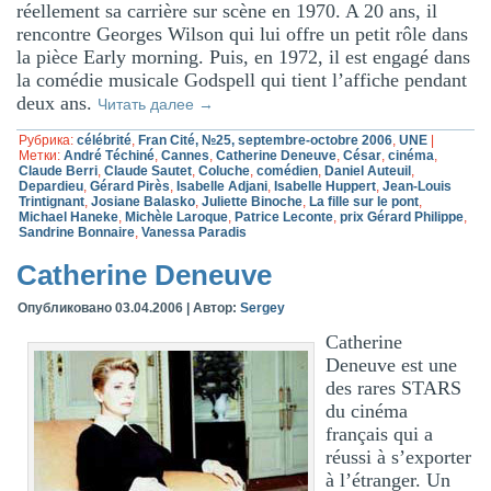
réellement sa carrière sur scène en 1970. A 20 ans, il
rencontre Georges Wilson qui lui offre un petit rôle dans
la pièce Early morning. Puis, en 1972, il est engagé dans
la comédie musicale Godspell qui tient l’affiche pendant
deux ans.
Читать далее
→
Рубрика:
célébrité
,
Fran Cité, №25, septembre-octobre 2006
,
UNE
|
Метки:
André Téchiné
,
Cannes
,
Catherine Deneuve
,
César
,
cinéma
,
Claude Berri
,
Claude Sautet
,
Coluche
,
comédien
,
Daniel Auteuil
,
Depardieu
,
Gérard Pirès
,
Isabelle Adjani
,
Isabelle Huppert
,
Jean-Louis
Trintignant
,
Josiane Balasko
,
Juliette Binoche
,
La fille sur le pont
,
Michael Haneke
,
Michèle Laroque
,
Patrice Leconte
,
prix Gérard Philippe
,
Sandrine Bonnaire
,
Vanessa Paradis
Catherine Deneuve
Опубликовано
03.04.2006
|
Автор:
Sergey
Catherine
Deneuve est une
des rares STARS
du cinéma
français qui a
réussi à s’exporter
à l’étranger. Un