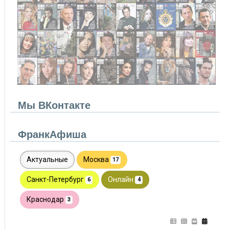
Мы ВКонтакте
ФранкАфиша