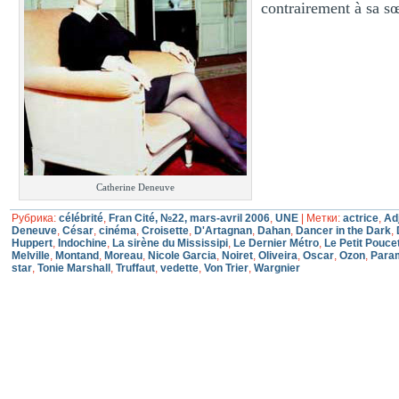
contrairement à sa sœ
Catherine Deneuve
Рубрика:
célébrité
,
Fran Cité, №22, mars-avril 2006
,
UNE
|
Метки:
actrice
,
Ad
Deneuve
,
César
,
cinéma
,
Croisette
,
D'Artagnan
,
Dahan
,
Dancer in the Dark
,
Huppert
,
Indochine
,
La sirène du Mississipi
,
Le Dernier Métro
,
Le Petit Pouce
Melville
,
Montand
,
Moreau
,
Nicole Garcia
,
Noiret
,
Oliveira
,
Oscar
,
Ozon
,
Para
star
,
Tonie Marshall
,
Truffaut
,
vedette
,
Von Trier
,
Wargnier