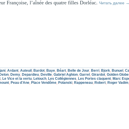
ur Françoise, l’aînée des quatre filles Dorléac.
Читать далее
jani
,
Ardant
,
Auteuil
,
Bardot
,
Baye
,
Béart
,
Belle de Jour
,
Berri
,
Bjork
,
Bunuel
,
C
Delon
,
Demy
,
Depardieu
,
Deville
,
Gabriel Aghion
,
Garrel
,
Girardot
,
Golden Globe
t
,
Le Vice et la vertu
,
Lelouch
,
Les Collégiennes
,
Les Portes claquent
,
Marc Espo
mount
,
Peau d'Ane
,
Place Vendôme
,
Polanski
,
Rappeneau
,
Robert
,
Roger Vadim