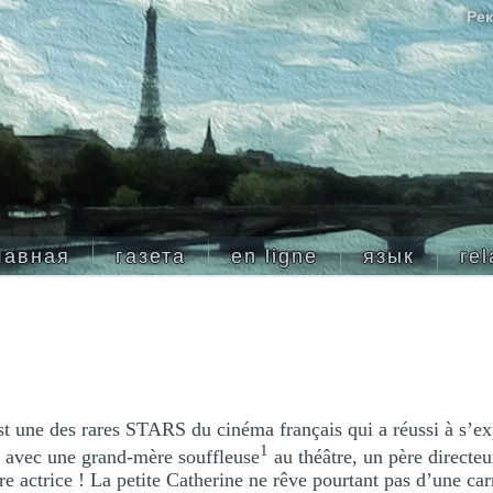
Рек
лавная
газета
en ligne
язык
rel
t une des rares STARS du cinéma français qui a réussi à s’exp
1
e avec une grand-mère souffleuse
au théâtre, un père directeu
 actrice ! La petite Catherine ne rêve pourtant pas d’une car