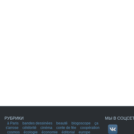
РУБРИКИ
МЫ В СОЦСЕ
à Paris
bandes dessinées
beauté
blogoscope
ça
s'arrose
célébrité
cinéma
conte de fée
coopération
cosmos
écologie
économie
éditorial
europe