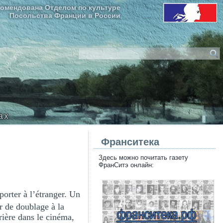
омендована Отделом по культуре
Посольства Франции в России
ax
Франситека
Здесь можно почитать газету
ФранСитэ онлайн:
orter à l’étranger. Un
r de doublage à la
rière dans le cinéma,