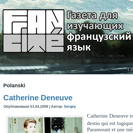
г
Polanski
Catherine Deneuve
Опубликовано
03.04.2006
|
Автор:
Sergey
Catherine Deneuve es
destin qui est logiqu
Paramount et une mère