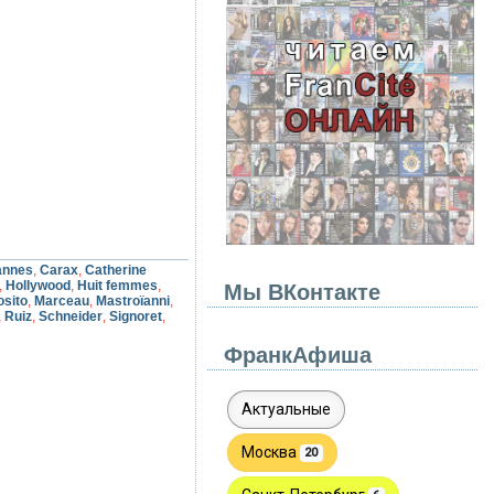
→
annes
,
Carax
,
Catherine
,
Hollywood
,
Huit femmes
,
Мы ВКонтакте
sito
,
Marceau
,
Mastroïanni
,
,
Ruiz
,
Schneider
,
Signoret
,
ФранкАфиша