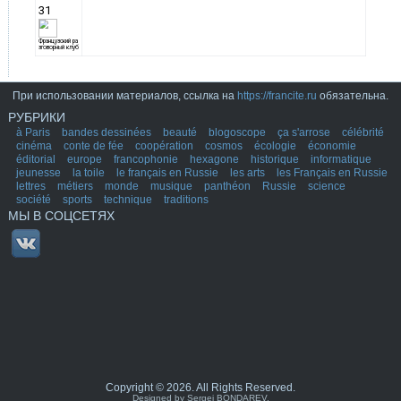
При использовании материалов, ссылка на
https://francite.ru
обязательна.
РУБРИКИ
à Paris
bandes dessinées
beauté
blogoscope
ça s'arrose
célébrité
cinéma
conte de fée
coopération
cosmos
écologie
économie
éditorial
europe
francophonie
hexagone
historique
informatique
jeunesse
la toile
le français en Russie
les arts
les Français en Russie
lettres
métiers
monde
musique
panthéon
Russie
science
société
sports
technique
traditions
МЫ В СОЦСЕТЯХ
Copyright © 2026. All Rights Reserved.
Designed by Sergei BONDAREV.