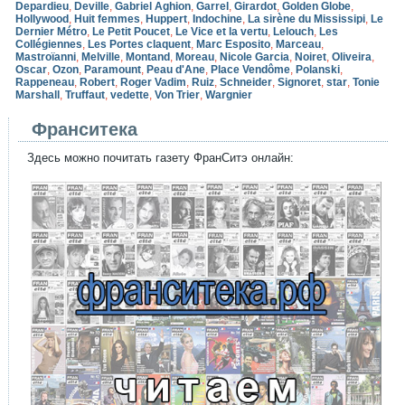
Depardieu
,
Deville
,
Gabriel Aghion
,
Garrel
,
Girardot
,
Golden Globe
,
Hollywood
,
Huit femmes
,
Huppert
,
Indochine
,
La sirène du Mississipi
,
Le
Dernier Métro
,
Le Petit Poucet
,
Le Vice et la vertu
,
Lelouch
,
Les
Collégiennes
,
Les Portes claquent
,
Marc Esposito
,
Marceau
,
Mastroïanni
,
Melville
,
Montand
,
Moreau
,
Nicole Garcia
,
Noiret
,
Oliveira
,
Oscar
,
Ozon
,
Paramount
,
Peau d'Ane
,
Place Vendôme
,
Polanski
,
Rappeneau
,
Robert
,
Roger Vadim
,
Ruiz
,
Schneider
,
Signoret
,
star
,
Tonie
Marshall
,
Truffaut
,
vedette
,
Von Trier
,
Wargnier
Франситека
Здесь можно почитать газету ФранСитэ онлайн: