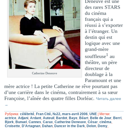
Deneuve est une
des rares STARS
du cinéma
français qui a
réussi à s’exporter
à l’étranger. Un
destin qui est
logique avec une
grand-mère
1
souffleuse
au
théâtre, un père
directeur de
doublage à la
Catherine Deneuve
Paramount et une
mère actrice ! La petite Catherine ne rêve pourtant pas
d’une carrière dans le cinéma, contrairement à sa sœur
Françoise, l’aînée des quatre filles Dorléac.
Читать далее
→
Рубрика:
célébrité
,
Fran Cité, №22, mars-avril 2006
,
UNE
|
Метки:
actrice
,
Adjani
,
Ardant
,
Auteuil
,
Bardot
,
Baye
,
Béart
,
Belle de Jour
,
Berri
,
Bjork
,
Bunuel
,
Cannes
,
Carax
,
Catherine Deneuve
,
César
,
cinéma
,
Croisette
,
D'Artagnan
,
Dahan
,
Dancer in the Dark
,
Delon
,
Demy
,