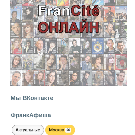
Мы ВКонтакте
ФранкАфиша