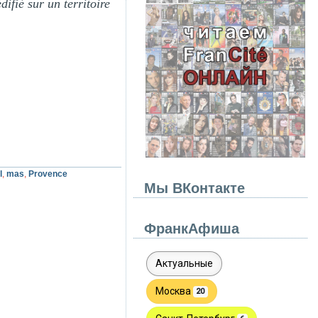
ifié sur un territoire
l
,
mas
,
Provence
Мы ВКонтакте
ФранкАфиша