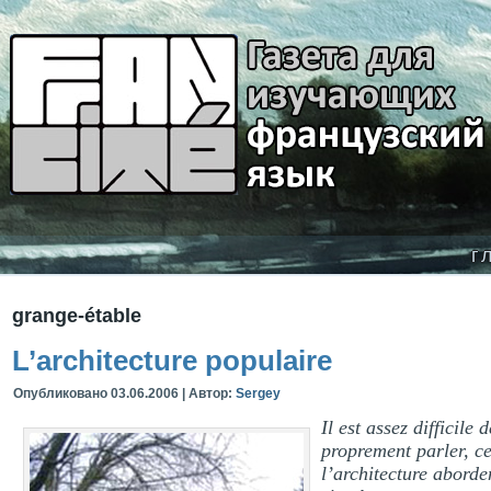
г
grange-étable
L’architecture populaire
Опубликовано
03.06.2006
|
Автор:
Sergey
Il est assez difficile
proprement parler, ce
l’architecture aborde