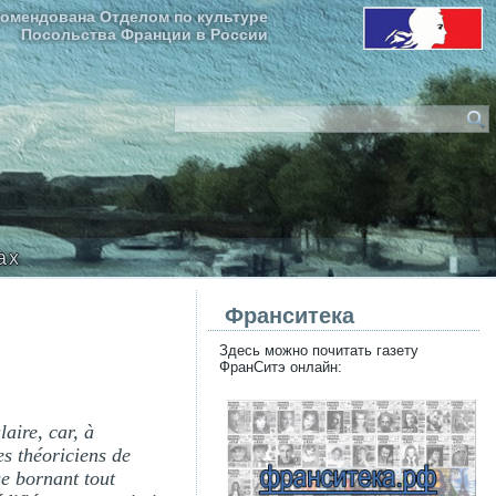
омендована Отделом по культуре
Посольства Франции в России
ax
Франситека
Здесь можно почитать газету
ФранСитэ онлайн:
laire, car, à
es théoriciens de
se bornant tout