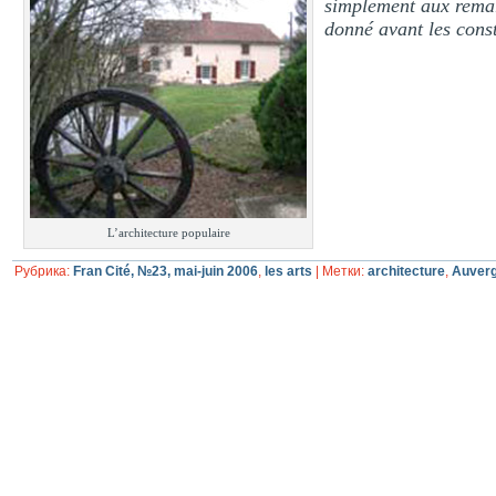
simplement aux remarq
donné avant les const
L’architecture populaire
Рубрика:
Fran Cité, №23, mai-juin 2006
,
les arts
|
Метки:
architecture
,
Auver