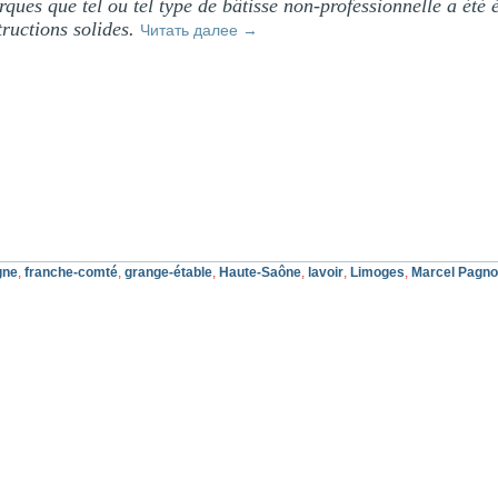
ues que tel ou tel type de bâtisse non-professionnelle a été éd
ructions solides.
Читать далее
→
gne
,
franche-comté
,
grange-étable
,
Haute-Saône
,
lavoir
,
Limoges
,
Marcel Pagno