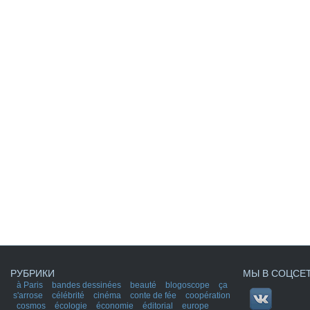
РУБРИКИ
МЫ В СОЦСЕ
à Paris
bandes dessinées
beauté
blogoscope
ça
s'arrose
célébrité
cinéma
conte de fée
coopération
cosmos
écologie
économie
éditorial
europe