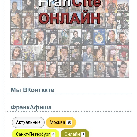
Мы ВКонтакте
ФранкАфиша