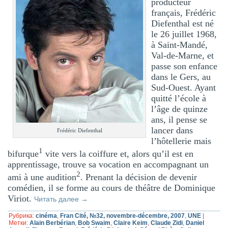
producteur
français, Frédéric
Diefenthal est né
le 26 juillet 1968,
à Saint-Mandé,
Val-de-Marne, et
passe son enfance
dans le Gers, au
Sud-Ouest. Ayant
quitté l’école à
l’âge de quinze
ans, il pense se
lancer dans
Frédéric Diefenthal
l’hôtellerie mais
1
bifurque
vite vers la coiffure et, alors qu’il est en
apprentissage, trouve sa vocation en accompagnant un
2
ami à une audition
. Prenant la décision de devenir
comédien, il se forme au cours de théâtre de Dominique
Viriot.
Читать далее
→
Рубрика:
cinéma
,
Fran Cité, №32, novembre-décembre, 2007
,
UNE
|
Метки:
Alain Berbérian
,
Bob Swaim
,
Claire Keim
,
Claude Zidi
,
Daniel