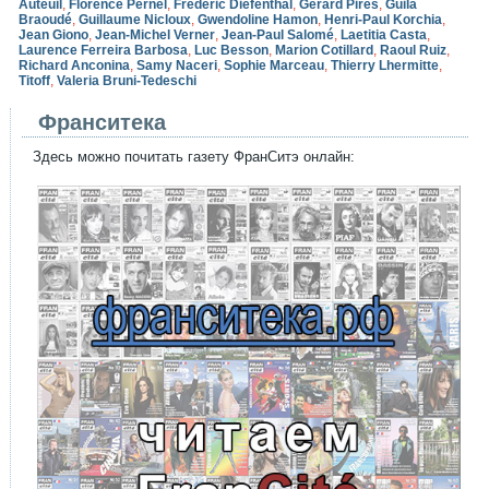
Auteuil
,
Florence Pernel
,
Frédéric Diefenthal
,
Gérard Pirès
,
Guila
Braoudé
,
Guillaume Nicloux
,
Gwendoline Hamon
,
Henri-Paul Korchia
,
Jean Giono
,
Jean-Michel Verner
,
Jean-Paul Salomé
,
Laetitia Casta
,
Laurence Ferreira Barbosa
,
Luc Besson
,
Marion Cotillard
,
Raoul Ruiz
,
Richard Anconina
,
Samy Naceri
,
Sophie Marceau
,
Thierry Lhermitte
,
Titoff
,
Valeria Bruni-Tedeschi
Франситека
Здесь можно почитать газету ФранСитэ онлайн: