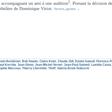
2
n accompagnant un ami à une audition
. Prenant la décision d
 théâtre de Dominique Viriot.
Читать далее
→
lain Berbérian
,
Bob Swaim
,
Claire Keim
,
Claude Zidi
,
Daniel Auteuil
,
Florence P
aul Korchia
,
Jean Giono
,
Jean-Michel Verner
,
Jean-Paul Salomé
,
Laetitia Casta
ophie Marceau
,
Thierry Lhermitte
,
Titoff
,
Valeria Bruni-Tedeschi