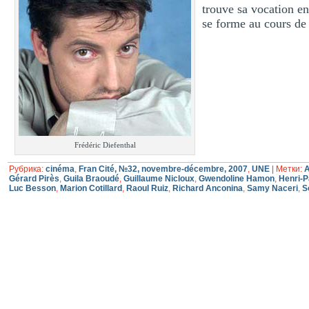
trouve sa vocation e
se forme au cours de
Frédéric Diefenthal
Рубрика:
cinéma
,
Fran Cité, №32, novembre-décembre, 2007
,
UNE
|
Метки:
A
Gérard Pirès
,
Guila Braoudé
,
Guillaume Nicloux
,
Gwendoline Hamon
,
Henri-P
Luc Besson
,
Marion Cotillard
,
Raoul Ruiz
,
Richard Anconina
,
Samy Naceri
,
S