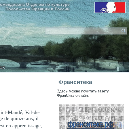
омендована Отделом по культуре
Посольства Франции в России
ax
Франситека
Здесь можно почитать газету
ФранСитэ онлайн:
Saint-Mandé, Val-de-
e de quinze ans, il
 est en apprentissage,