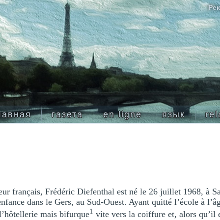
Рек
лавная
газета
en ligne
язык
rel
r français, Frédéric Diefenthal est né le 26 juillet 1968, à 
nfance dans le Gers, au Sud-Ouest. Ayant quitté l’école à l’âg
1
l’hôtellerie mais bifurque
vite vers la coiffure et, alors qu’il