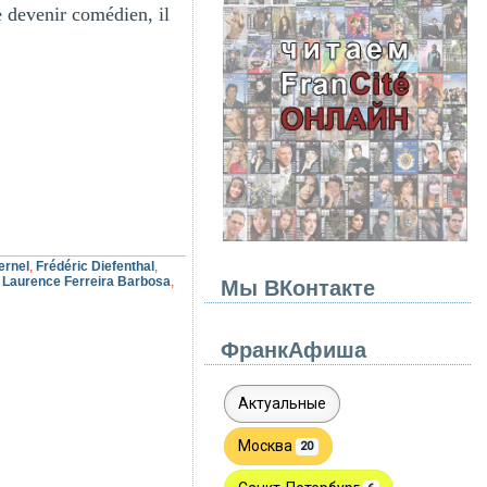
e devenir comédien, il
ernel
,
Frédéric Diefenthal
,
,
Laurence Ferreira Barbosa
,
Мы ВКонтакте
ФранкАфиша