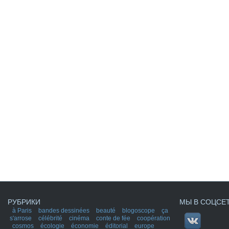
РУБРИКИ
МЫ В СОЦСЕ
à Paris
bandes dessinées
beauté
blogoscope
ça
s'arrose
célébrité
cinéma
conte de fée
coopération
cosmos
écologie
économie
éditorial
europe