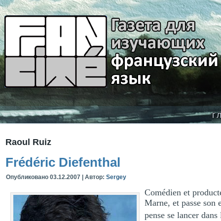
г
Raoul Ruiz
Frédéric Diefenthal
Опубликовано
03.12.2007
|
Автор:
Sergey
Comédien et producteu
Marne, et passe son e
pense se lancer dans 