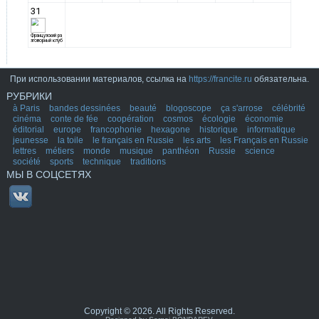
При использовании материалов, ссылка на
https://francite.ru
обязательна.
РУБРИКИ
à Paris
bandes dessinées
beauté
blogoscope
ça s'arrose
célébrité
cinéma
conte de fée
coopération
cosmos
écologie
économie
éditorial
europe
francophonie
hexagone
historique
informatique
jeunesse
la toile
le français en Russie
les arts
les Français en Russie
lettres
métiers
monde
musique
panthéon
Russie
science
société
sports
technique
traditions
МЫ В СОЦСЕТЯХ
Copyright © 2026. All Rights Reserved.