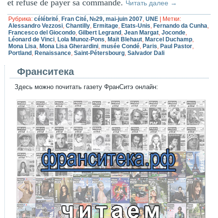
et refuse de payer sa commande.
Читать далее
→
Рубрика:
célébrité
,
Fran Cité, №29, mai-juin 2007
,
UNE
|
Метки:
Alessandro Vezzosi
,
Chantilly
,
Ermitage
,
Etats-Unis
,
Fernando da Cunha
,
Francesco del Giocondo
,
Gilbert Legrand
,
Jean Margat
,
Joconde
,
Léonard de Vinci
,
Lola Munoz-Pons
,
Maït Blehaut
,
Marcel Duchamp
,
Mona Lisa
,
Mona Lisa Gherardini
,
musée Condé
,
Paris
,
Paul Pastor
,
Portland
,
Renaissance
,
Saint-Pétersbourg
,
Salvador Dali
Франситека
Здесь можно почитать газету ФранСитэ онлайн: