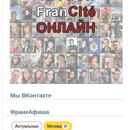
Мы ВКонтакте
ФранкАфиша