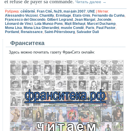
et refuse de payer sa commande.
Читать далее
→
Рубрика:
célébrité
,
Fran Cité, №29, mai-juin 2007
,
UNE
|
Метки:
Alessandro Vezzosi
,
Chantilly
,
Ermitage
,
Etats-Unis
,
Fernando da Cunha
,
Francesco del Giocondo
,
Gilbert Legrand
,
Jean Margat
,
Joconde
,
Léonard de Vinci
,
Lola Munoz-Pons
,
Maït Blehaut
,
Marcel Duchamp
,
Mona Lisa
,
Mona Lisa Gherardini
,
musée Condé
,
Paris
,
Paul Pastor
,
Portland
,
Renaissance
,
Saint-Pétersbourg
,
Salvador Dali
Франситека
Здесь можно почитать газету ФранСитэ онлайн: