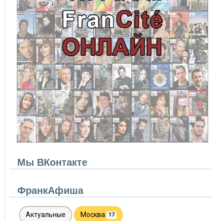
Мы ВКонтакте
ФранкАфиша