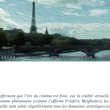
Рек
лавная
газета
en ligne
язык
rel
ffirment que l’ère du cinéma est finie, car la réalité virtuelle
 comme phénomène (comme l’affirme Frédéric Beigbeder), les 
quelle sont subis régulièrement tous les domaines artistiques (