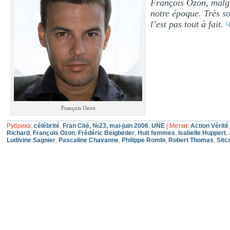
François Ozon, malgré
notre époque. Très s
l’est pas tout à fait.
Ч
François Ozon
Рубрика:
célébrité
,
Fran Cité, №23, mai-juin 2006
,
UNE
|
Метки:
Action Vérité
Richard
,
François Ozon
,
Frédéric Beigbeder
,
Huit femmes
,
Isabelle Huppert
,
Ludivine Sagnier
,
Pascaline Chavanne
,
Philippe Rombi
,
Robert Thomas
,
Sit