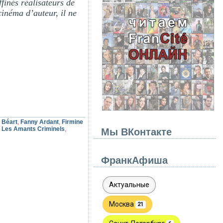
finés réalisateurs de
inéma d’auteur, il ne
 Béart
,
Fanny Ardant
,
Firmine
,
Les Amants Criminels
,
Мы ВКонтакте
ФранкАфиша