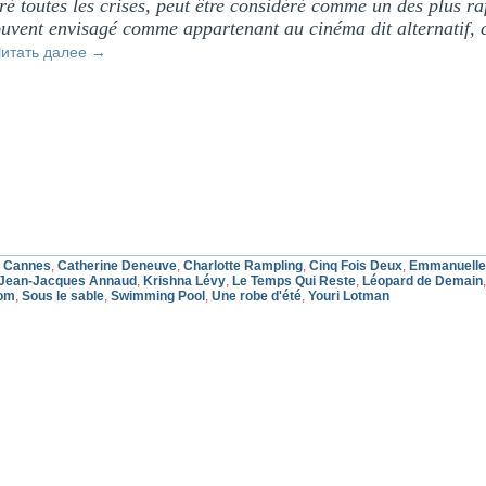
 toutes les crises, peut être considéré comme un des plus raf
ouvent envisagé comme appartenant au cinéma dit alternatif, c
итать далее
→
,
Cannes
,
Catherine Deneuve
,
Charlotte Rampling
,
Cinq Fois Deux
,
Emmanuelle
Jean-Jacques Annaud
,
Krishna Lévy
,
Le Temps Qui Reste
,
Léopard de Demain
com
,
Sous le sable
,
Swimming Pool
,
Une robe d'été
,
Youri Lotman