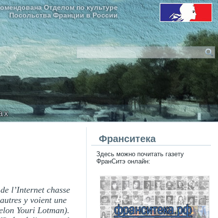
омендована Отделом по культуре
Посольства Франции в России
ax
Франситека
Здесь можно почитать газету
ФранСитэ онлайн:
 de l’Internet chasse
autres y voient une
selon Youri Lotman).