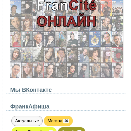
Мы ВКонтакте
ФранкАфиша