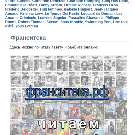
Vérité
,
Cannes
,
Catherine Deneuve
,
Charlotte Rampling
,
Cinq Fois Deux
,
Emmanuelle Béart
,
Fanny Ardant
,
Firmine Richard
,
François Ozon
,
Frédéric Beigbeder
,
Huit femmes
,
Isabelle Huppert
,
Jean-Jacques
Annaud
,
Krishna Lévy
,
Le Temps Qui Reste
,
Léopard de Demain
,
Les
Amants Criminels
,
Ludivine Sagnier
,
Pascaline Chavanne
,
Philippe
Rombi
,
Robert Thomas
,
Sitcom
,
Sous le sable
,
Swimming Pool
,
Une robe
d'été
,
Youri Lotman
Франситека
Здесь можно почитать газету ФранСитэ онлайн: