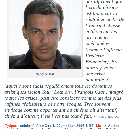
uns affirment que
l’ère du cinéma
est finie, car la
réalité virtuelle de
l’Internet chasse
entièrement les
arts comme
phénomène
(comme l’affirme
Frédéric
Beigbeder), les
autres y voient
une crise
François Ozon
naturelle, à
laquelle sont subis régulièrement tous les domaines
artistiques (selon Youri Lotman). François Ozon, malgré
toutes les crises, peut être considéré comme un des plus
raffinés réalisateurs de notre époque. Très souvent
envisagé comme appartenant au cinéma dit alternatif,
cinéma d’auteur, il ne l’est pas tout à fait.
Читать далее
→
Рубрика:
célébrité
,
Fran Cité, №23, mai-juin 2006
,
UNE
|
Метки:
Action