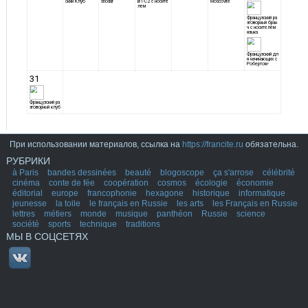
При использовании материалов, ссылка на
https://francite.ru
обязательна.
РУБРИКИ
à Paris
bandes dessinées
beauté
blogoscope
ça s'arrose
célébrité
cinéma
conte de fée
coopération
cosmos
écologie
économie
éditorial
europe
francophonie
hexagone
historique
informatique
jeunesse
la toile
le français en Russie
les arts
les Français en Russie
lettres
métiers
monde
musique
panthéon
Russie
science
société
sports
technique
traditions
МЫ В СОЦСЕТЯХ