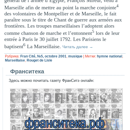
général de l’armée d’Egypte, François Mireur, venu à
4
Marseille afin de mettre au point la marche conjointe
des volontaires de Montpellier et de Marseille, le fait
paraître sous le titre de Chant de guerre aux armées aux
frontières. Les troupes marseillaises l’adoptent alors
5
comme chanson de marche et l’entonnent
lors de leur
entrée à Paris le 30 juillet 1792. Les Parisiens le
6
baptisent
La Marseillaise.
Читать далее
→
Рубрика:
Fran Cité, №5, octobre 2001
,
musique
|
Метки:
hymne national
,
Marseillaise
,
Rouget de Lisle
Франситека
Здесь можно почитать газету ФранСитэ онлайн: