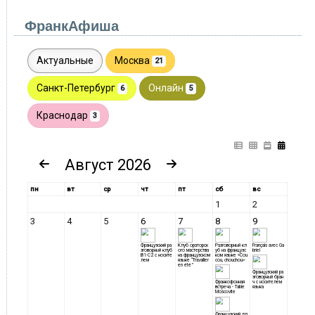
ФранкАфиша