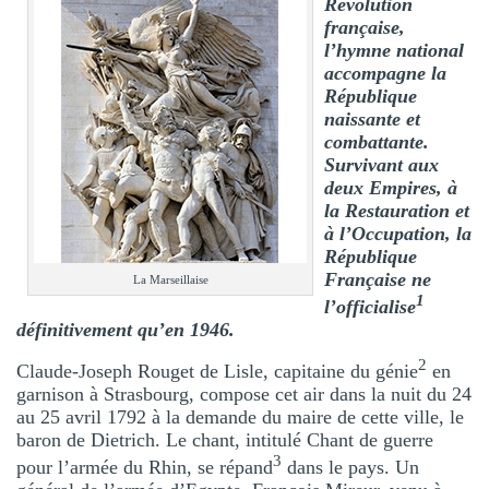
Révolution
française,
l’hymne national
accompagne la
République
naissante et
combattante.
Survivant aux
deux Empires, à
la Restauration et
à l’Occupation, la
République
Française ne
La Marseillaise
1
l’officialise
définitivement qu’en 1946.
2
Claude-Joseph Rouget de Lisle, capitaine du génie
en
garnison à Strasbourg, compose cet air dans la nuit du 24
au 25 avril 1792 à la demande du maire de cette ville, le
baron de Dietrich. Le chant, intitulé Chant de guerre
3
pour l’armée du Rhin, se répand
dans le pays. Un