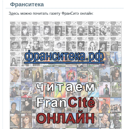
Франситека
Здесь можно почитать газету ФранСитэ онлайн: