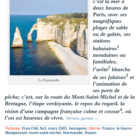
c’est la mer à
deux heures de
Paris, avec ses
magnifiques
plages de sable
ou de galets, ses
stations
1
balnéaires
mondaines ou
familiales,
2
l’arête
blanche
3
de ses falaises
et
La Normandie
l’animation de
ses ports de
pêche; c’est, sur la route du Mont-Saint-Michel et de la
Bretagne, l’étape verdoyante, le repos du regard, la
4
vision d’une campagne française calme et cossue
, où
l’on est heureux de vivre.
Читать далее
→
Рубрика:
Fran Cité, №3, mars 2001
,
hexagone
|
Метки:
France
,
le Havre
,
Maupassant
,
mont-saint-michel
,
Normandie
,
Rouen