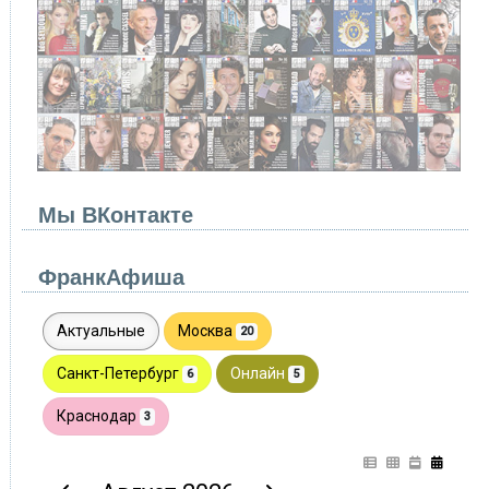
Мы ВКонтакте
ФранкАфиша