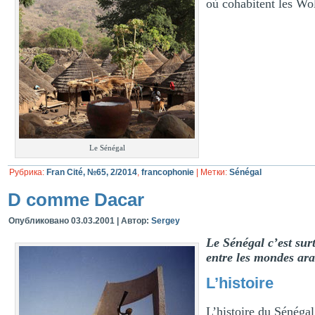
où cohabitent les Wol
Le Sénégal
Рубрика:
Fran Cité, №65, 2/2014
,
francophonie
|
Метки:
Sénégal
D comme Dacar
Опубликовано
03.03.2001
|
Автор:
Sergey
Le Sénégal c’est sur
entre les mondes arab
L’histoire
L’histoire du Sénégal 