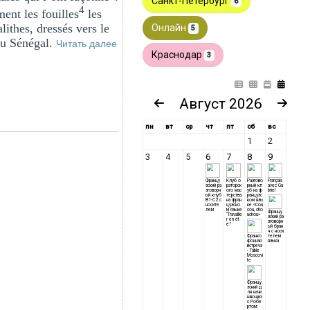
4
ent les fouilles
les
lithes, dressés vers le
du Sénégal.
Читать далее