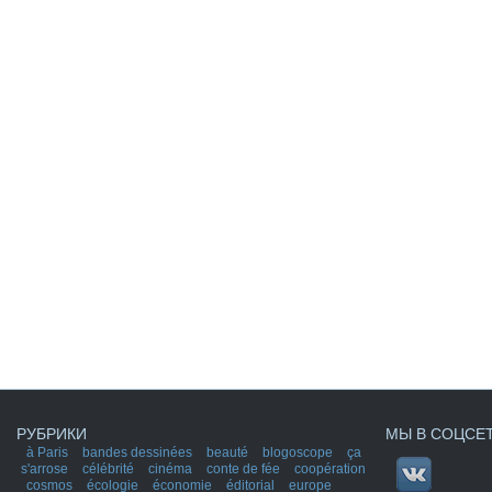
РУБРИКИ
МЫ В СОЦСЕ
à Paris
bandes dessinées
beauté
blogoscope
ça
s'arrose
célébrité
cinéma
conte de fée
coopération
cosmos
écologie
économie
éditorial
europe