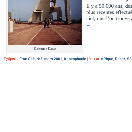
Il y a 50 000 ans, d
plus récentes effectu
ciel, que l’on trouv
→
D comme Dacar
Рубрика:
Fran Cité, №3, mars 2001
,
francophonie
|
Метки:
Afrique
,
Dacar
,
Sé