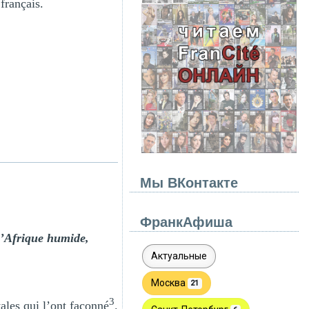
français.
Мы ВКонтакте
ФранкАфиша
 l’Afrique humide,
3
tales qui l’ont façonné
.