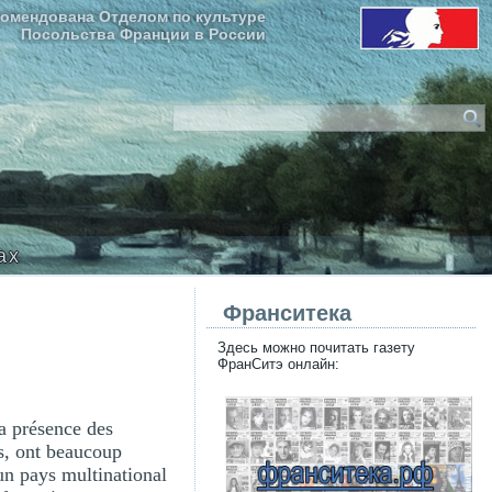
омендована Отделом по культуре
Посольства Франции в России
ax
Франситека
Здесь можно почитать газету
ФранСитэ онлайн:
la présence des
s, ont beaucoup
un pays multinational