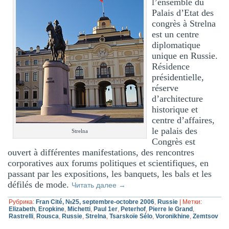
l’ensemble du
Palais d’Etat des
congrès à Strelna
est un centre
diplomatique
unique en Russie.
Résidence
présidentielle,
réserve
d’architecture
historique et
centre d’affaires,
le palais des
Strelna
Congrès est
ouvert à différentes manifestations, des rencontres
corporatives aux forums politiques et scientifiques, en
passant par les expositions, les banquets, les bals et les
défilés de mode.
Читать далее
→
Рубрика:
Fran Cité, №25, septembre-octobre 2006
,
Russie
|
Метки:
Elizabeth
,
Eropkine
,
Michetti
,
Paul 1er
,
Peterhof
,
Pierre le Grand
,
Rastrelli
,
Rousca
,
Russie
,
Strelna
,
Tsarskoïe Sélo
,
Voronikhine
,
Zemtsov