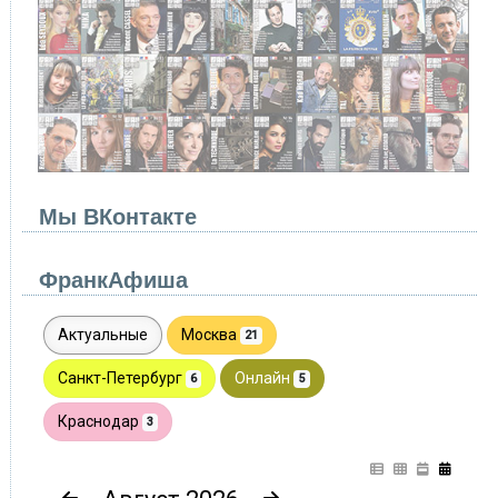
Мы ВКонтакте
ФранкАфиша