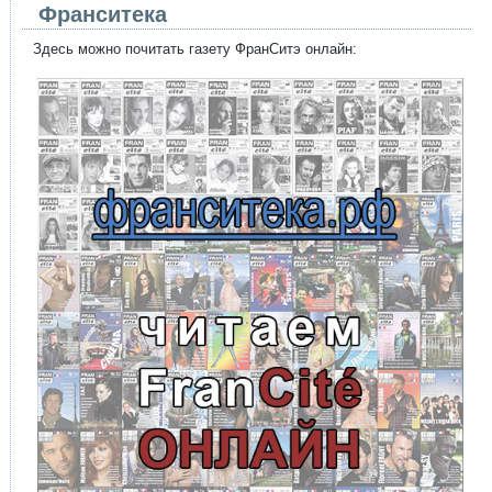
Франситека
Здесь можно почитать газету ФранСитэ онлайн: