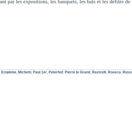
ant par les expositions, les banquets, les bals et les défilés d
,
Eropkine
,
Michetti
,
Paul 1er
,
Peterhof
,
Pierre le Grand
,
Rastrelli
,
Rousca
,
Russ