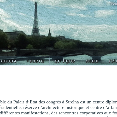
Рек
лавная
газета
en ligne
язык
rel
le du Palais d’Etat des congrès à Strelna est un centre dipl
identielle, réserve d’architecture historique et centre d’affair
différentes manifestations, des rencontres corporatives aux fo