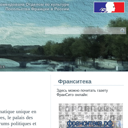
омендована Отделом по культуре
Посольства Франции в России
ax
Франситека
Здесь можно почитать газету
ФранСитэ онлайн:
omatique unique en
es, le palais des
rums politiques et