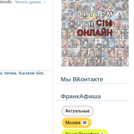
e mode.
Читать далее
→
ie
,
Strelna
,
Tsarskoïe Sélo
,
Мы ВКонтакте
ФранкАфиша