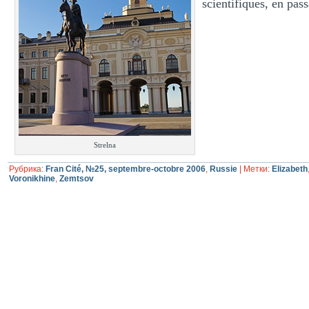
scientifiques, en pass
Strelna
Рубрика:
Fran Cité, №25, septembre-octobre 2006
,
Russie
|
Метки:
Elizabeth
Voronikhine
,
Zemtsov