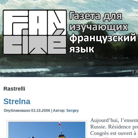
г
Rastrelli
Strelna
Опубликовано
03.10.2006
|
Автор:
Sergey
Aujourd’hui, l’ensemb
Russie. Résidence prés
Congrès est ouvert à 