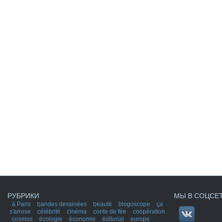
РУБРИКИ
МЫ В СОЦСЕ
à Paris
bandes dessinées
beauté
blogoscope
ça
s'arrose
célébrité
cinéma
conte de fée
coopération
cosmos
écologie
économie
éditorial
europe