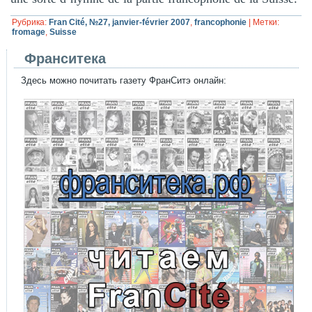
Рубрика:
Fran Cité, №27, janvier-février 2007
,
francophonie
|
Метки:
fromage
,
Suisse
Франситека
Здесь можно почитать газету ФранСитэ онлайн: