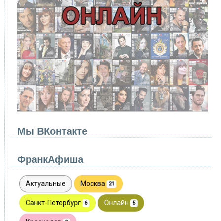
Мы ВКонтакте
ФранкАфиша