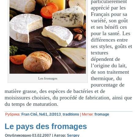
particulièrement
apprécié par les
Français pour sa
variété, son goût
et ses bénéfi ces
pour la santé. Les
différences entre
ses styles, goûts et
textures
dépendent de
l’origine du lait,
de son traitement
thermique, du
Les fromages
pourcentage de
matière grasse, des espèces de bactéries et de
moisissures choisies, du procédé de fabrication, ainsi que
du temps de maturation.
Рубрика:
Fran Cité, №61, 2/2013
,
traditions
|
Метки:
fromage
Le pays des fromages
Опубликовано
03.02.2007
|
Автор:
Sergey