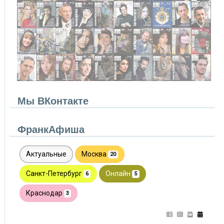
Мы ВКонтакте
ФранкАфиша