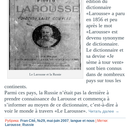
édition du
dictionnaire
«Larousse» a paru
en 1856 et peu
après le mot
«Larousse» est
devenu synonyme
de dictionnaire.
Le dictionnaire et
sa devise «Je
sème à tour vent»
sont bien connus
dans de nombreux
Le Larousse et la Russie
pays sur tous les
continents.
Parmi ces pays, la Russie n’était pas la dernière à
prendre connaissance du Larousse et commença à
s’informer au moyen de ce dictionnaire, c’est-à-dire à
voir le monde à travers «Le Larousse».
Читать далее
→
Рубрика:
Fran Cité, №29, mai-juin 2007
,
langue et nous
|
Метки:
Larousse
,
Russie