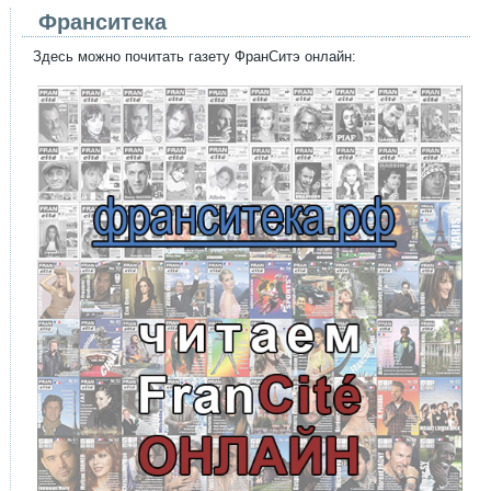
Франситека
Здесь можно почитать газету ФранСитэ онлайн: