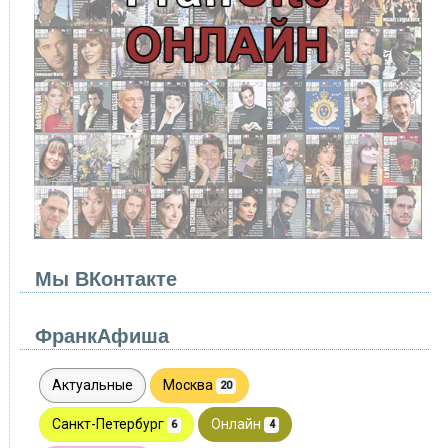
Мы ВКонтакте
ФранкАфиша