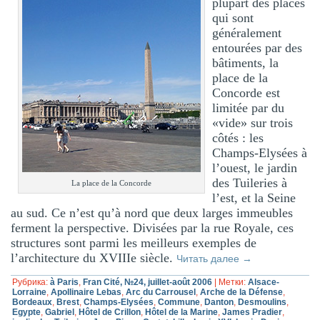
plupart des places
qui sont
généralement
entourées par des
bâtiments, la
place de la
Concorde est
limitée par du
«vide» sur trois
côtés : les
Champs-Elysées à
l’ouest, le jardin
des Tuileries à
La place de la Concorde
l’est, et la Seine
au sud. Ce n’est qu’à nord que deux larges immeubles
ferment la perspective. Divisées par la rue Royale, ces
structures sont parmi les meilleurs exemples de
l’architecture du XVIIIe siècle.
Читать далее
→
Рубрика:
à Paris
,
Fran Cité, №24, juillet-août 2006
|
Метки:
Alsace-
Lorraine
,
Apollinaire Lebas
,
Arc du Carrousel
,
Arche de la Défense
,
Bordeaux
,
Brest
,
Champs-Elysées
,
Commune
,
Danton
,
Desmoulins
,
Egypte
,
Gabriel
,
Hôtel de Crillon
,
Hôtel de la Marine
,
James Pradier
,