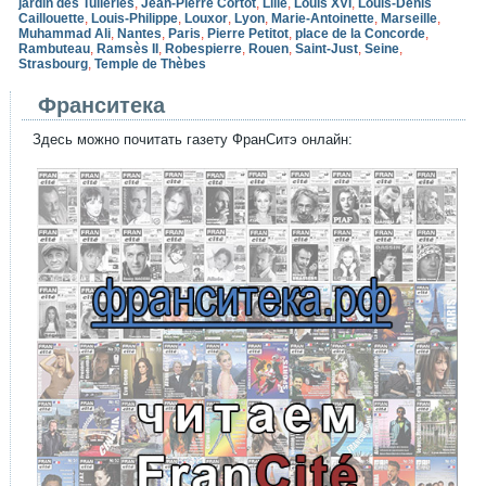
jardin des Tuileries
,
Jean-Pierre Cortot
,
Lille
,
Louis XVI
,
Louis-Denis
Caillouette
,
Louis-Philippe
,
Louxor
,
Lyon
,
Marie-Antoinette
,
Marseille
,
Muhammad Ali
,
Nantes
,
Paris
,
Pierre Petitot
,
place de la Concorde
,
Rambuteau
,
Ramsès II
,
Robespierre
,
Rouen
,
Saint-Just
,
Seine
,
Strasbourg
,
Temple de Thèbes
Франситека
Здесь можно почитать газету ФранСитэ онлайн: