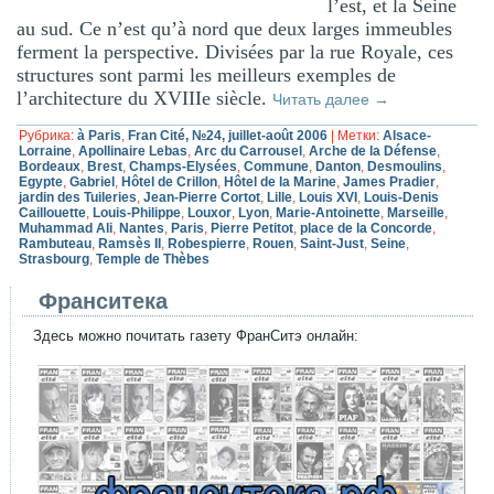
l’est, et la Seine
au sud. Ce n’est qu’à nord que deux larges immeubles
ferment la perspective. Divisées par la rue Royale, ces
structures sont parmi les meilleurs exemples de
l’architecture du XVIIIe siècle.
Читать далее
→
Рубрика:
à Paris
,
Fran Cité, №24, juillet-août 2006
|
Метки:
Alsace-
Lorraine
,
Apollinaire Lebas
,
Arc du Carrousel
,
Arche de la Défense
,
Bordeaux
,
Brest
,
Champs-Elysées
,
Commune
,
Danton
,
Desmoulins
,
Egypte
,
Gabriel
,
Hôtel de Crillon
,
Hôtel de la Marine
,
James Pradier
,
jardin des Tuileries
,
Jean-Pierre Cortot
,
Lille
,
Louis XVI
,
Louis-Denis
Caillouette
,
Louis-Philippe
,
Louxor
,
Lyon
,
Marie-Antoinette
,
Marseille
,
Muhammad Ali
,
Nantes
,
Paris
,
Pierre Petitot
,
place de la Concorde
,
Rambuteau
,
Ramsès II
,
Robespierre
,
Rouen
,
Saint-Just
,
Seine
,
Strasbourg
,
Temple de Thèbes
Франситека
Здесь можно почитать газету ФранСитэ онлайн: