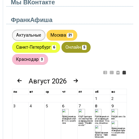
Мы ВКонтакте
ФранкАфиша