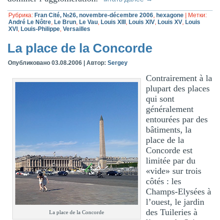
Рубрика:
Fran Cité, №26, novembre-décembre 2006
,
hexagone
|
Метки:
André Le Nôtre
,
Le Brun
,
Le Vau
,
Louis XIII
,
Louis XIV
,
Louis XV
,
Louis
XVI
,
Louis-Philippe
,
Versailles
La place de la Concorde
Опубликовано
03.08.2006
|
Автор:
Sergey
Contrairement à la
plupart des places
qui sont
généralement
entourées par des
bâtiments, la
place de la
Concorde est
limitée par du
«vide» sur trois
côtés : les
Champs-Elysées à
l’ouest, le jardin
des Tuileries à
La place de la Concorde