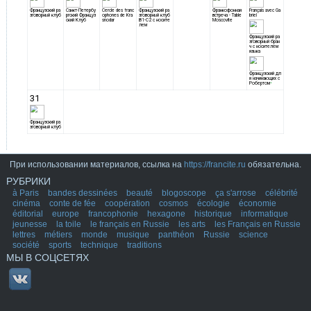
При использовании материалов, ссылка на
https://francite.ru
обязательна.
РУБРИКИ
à Paris
bandes dessinées
beauté
blogoscope
ça s'arrose
célébrité
cinéma
conte de fée
coopération
cosmos
écologie
économie
éditorial
europe
francophonie
hexagone
historique
informatique
jeunesse
la toile
le français en Russie
les arts
les Français en Russie
lettres
métiers
monde
musique
panthéon
Russie
science
société
sports
technique
traditions
МЫ В СОЦСЕТЯХ