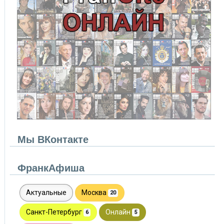
Мы ВКонтакте
ФранкАфиша