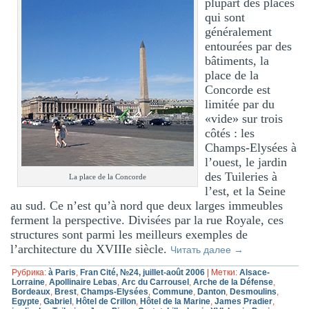
plupart des places
qui sont
généralement
entourées par des
bâtiments, la
place de la
Concorde est
limitée par du
«vide» sur trois
côtés : les
Champs-Elysées à
l’ouest, le jardin
des Tuileries à
La place de la Concorde
l’est, et la Seine
au sud. Ce n’est qu’à nord que deux larges immeubles
ferment la perspective. Divisées par la rue Royale, ces
structures sont parmi les meilleurs exemples de
l’architecture du XVIIIe siècle.
Читать далее
→
Рубрика:
à Paris
,
Fran Cité, №24, juillet-août 2006
|
Метки:
Alsace-
Lorraine
,
Apollinaire Lebas
,
Arc du Carrousel
,
Arche de la Défense
,
Bordeaux
,
Brest
,
Champs-Elysées
,
Commune
,
Danton
,
Desmoulins
,
Egypte
,
Gabriel
,
Hôtel de Crillon
,
Hôtel de la Marine
,
James Pradier
,