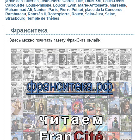
jardin des Tuileries
,
Jean-Pierre Cortot
,
Lille
,
Louis XVI
,
Louis-Denis
Caillouette
,
Louis-Philippe
,
Louxor
,
Lyon
,
Marie-Antoinette
,
Marseille
,
Muhammad Ali
,
Nantes
,
Paris
,
Pierre Petitot
,
place de la Concorde
,
Rambuteau
,
Ramsès II
,
Robespierre
,
Rouen
,
Saint-Just
,
Seine
,
Strasbourg
,
Temple de Thèbes
Франситека
Здесь можно почитать газету ФранСитэ онлайн: