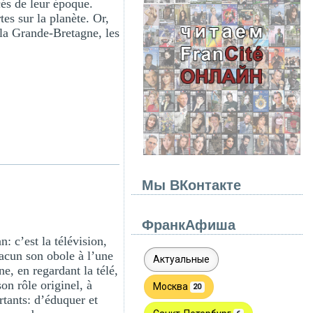
cés de leur époque.
es sur la planète. Or,
t la Grande-Bretagne, les
Мы ВКонтакте
ФранкАфиша
: c’est la télévision,
chacun son obole à l’une
e, en regardant la télé,
on rôle originel, à
rtants: d’éduquer et