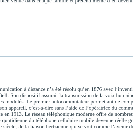
t bien venue dans chaque famille et prétend même d’en deven
nication à distance n’a été résolu qu’en 1876 avec l’inventi
ell. Son dispositif assurait la transmission de la voix humain
ues modulés. Le premier autocommutateur permettant de com
 son appareil, c’est-à-dire sans l’aide de l’opératrice du commu
e en 1913. Le réseau téléphonique moderne offre de nombreux
ie quotidienne du téléphone cellulaire mobile devenue réelle gr
 siècle, de la liaison hertzienne qui se voit comme l’avenir 