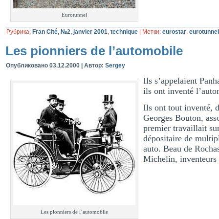
Eurotunnel
Рубрика:
Fran Cité, №2, janvier 2001
,
technique
|
Метки:
eurostar
,
eurotunnel
Les pionniers de l’automobile
Опубликовано
03.12.2000
|
Автор:
Sergey
Ils s’appelaient Pan
ils ont inventé l’aut
Ils ont tout inventé,
Georges Bouton, asso
premier travaillait s
dépositaire de multip
auto. Beau de Rochas
Michelin, inventeu
Les pionniers de l’automobile