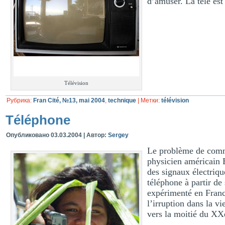
d’amuser. La télé es
Télévision
Рубрика:
Fran Cité, №13, mai 2004
,
technique
|
Метки:
télévision
Téléphone
Опубликовано
03.03.2004
|
Автор:
Sergey
Le problème de commu
physicien américain B
des signaux électriq
téléphone à partir de
expérimenté en Franc
l’irruption dans la v
vers la moitié du XXe