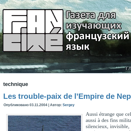
г
technique
Les trouble-paix de l’Empire de Ne
Опубликовано
03.11.2004
|
Автор:
Sergey
Aussi étrange que cel
aussi à des fins mili
silencieux, invisible