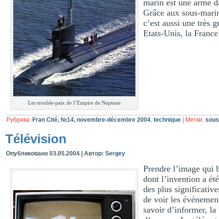
marin est une arme da
Grâce aux sous-marins
c’est aussi une très 
Etats-Unis, la France 
Les trouble-paix de l’Empire de Neptune
Рубрика:
Fran Cité, №14, novembre-décembre 2004
,
technique
|
Метки:
sous
Télévision
Опубликовано
03.05.2004
|
Автор:
Sergey
Prendre l’image qui bo
dont l’invention a été
des plus significativ
de voir les événements
savoir d’informer, la