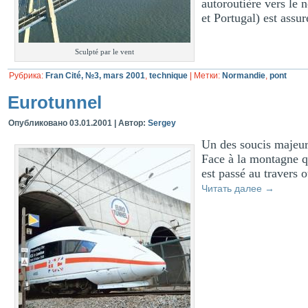
autoroutière vers le
et Portugal) est assur
Sculpté par le vent
Рубрика:
Fran Cité, №3, mars 2001
,
technique
|
Метки:
Normandie
,
pont
Eurotunnel
Опубликовано
03.01.2001
|
Автор:
Sergey
Un des soucis majeurs
Face à la montagne qu
est passé au travers 
Читать далее
→