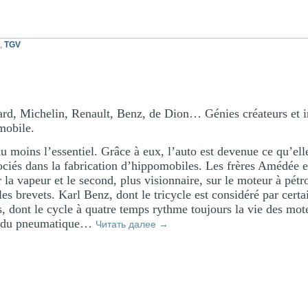
,
TGV
hard, Michelin, Renault, Benz, de Dion… Génies créateurs et i
omobile.
 du moins l’essentiel. Grâce à eux, l’auto est devenue ce qu’ell
ciés dans la fabrication d’hippomobiles. Les frères Amédée e
ur la vapeur et le second, plus visionnaire, sur le moteur à pét
les brevets. Karl Benz, dont le tricycle est considéré par cer
, dont le cycle à quatre temps rythme toujours la vie des mot
rs du pneumatique…
Читать далее
→