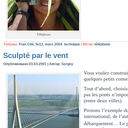
Téléphone
Рубрика:
Fran Cité, №12, mars 2004
,
technique
|
Метки:
téléphone
Sculpté par le vent
Опубликовано
03.03.2001
|
Автор:
Sergey
Vous voulez construi
quelques petits consei
Tout d’abord, choisis
pas les ponts n’impor
(entre deux villes).
Prenons l’exemple du 
international; de l’au
débarquement… Le po