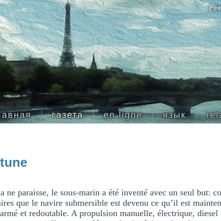
Рек
лавная
газета
en ligne
язык
rel
ptune
a ne paraisse, le sous-marin a été inventé avec un seul but: co
taires que le navire submersible est devenu ce qu’il est mainte
, armé et redoutable. A propulsion manuelle, électrique, diesel 