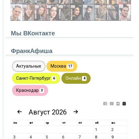
Мы ВКонтакте
ФранкАфиша