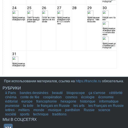
При использовании материалов, ссылка на
https://francite.ru
обязательна.
РУБРИКИ
à Paris
bandes dessinées
beauté
blogoscope
ça s'arrose
célébrité
cinéma
conte de fée
coopération
cosmos
écologie
économie
éditorial
europe
francophonie
hexagone
historique
informatique
jeunesse
la toile
le français en Russie
les arts
les Français en Russie
lettres
métiers
monde
musique
panthéon
Russie
science
société
sports
technique
traditions
МЫ В СОЦСЕТЯХ