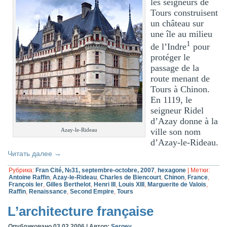
les seigneurs de
Tours construisent
un château sur
une île au milieu
1
de l’Indre
pour
protéger le
passage de la
route menant de
Tours à Chinon.
En 1119, le
seigneur Ridel
d’Azay donne à la
ville son nom
Azay-le-Rideau
d’Azay-le-Rideau.
Читать далее
→
Рубрика:
Fran Cité, №31, septembre-octobre, 2007
,
hexagone
|
Метки:
Antoine Raffin
,
Azay-le-Rideau
,
Charles de Biencourt
,
Chinon
,
France
,
François Ier
,
Gilles Berthelot
,
Henri III
,
Louis XIII
,
Marguerite de Valois
,
Raffin
,
Renaissance
,
Second Empire
,
Tours
L’architecture française
Опубликовано
03.02.2006
|
Автор:
Sergey