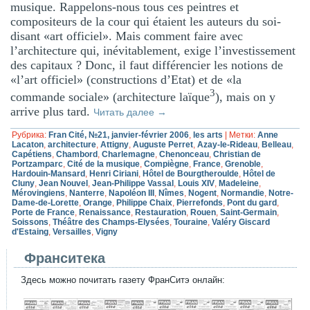
musique. Rappelons-nous tous ces peintres et
compositeurs de la cour qui étaient les auteurs du soi-
disant «art officiel». Mais comment faire avec
l’architecture qui, inévitablement, exige l’investissement
des capitaux ? Donc, il faut différencier les notions de
«l’art officiel» (constructions d’Etat) et de «la
3
commande sociale» (architecture laïque
), mais on y
arrive plus tard.
Читать далее
→
Рубрика:
Fran Cité, №21, janvier-février 2006
,
les arts
|
Метки:
Anne
Lacaton
,
architecture
,
Attigny
,
Auguste Perret
,
Azay-le-Rideau
,
Belleau
,
Capétiens
,
Chambord
,
Charlemagne
,
Chenonceau
,
Christian de
Portzamparc
,
Cité de la musique
,
Compiègne
,
France
,
Grenoble
,
Hardouin-Mansard
,
Henri Ciriani
,
Hôtel de Bourgtheroulde
,
Hôtel de
Cluny
,
Jean Nouvel
,
Jean-Philippe Vassal
,
Louis XIV
,
Madeleine
,
Mérovingiens
,
Nanterre
,
Napoléon III
,
Nîmes
,
Nogent
,
Normandie
,
Notre-
Dame-de-Lorette
,
Orange
,
Philippe Chaix
,
Pierrefonds
,
Pont du gard
,
Porte de France
,
Renaissance
,
Restauration
,
Rouen
,
Saint-Germain
,
Soissons
,
Théâtre des Champs-Elysées
,
Touraine
,
Valéry Giscard
d'Estaing
,
Versailles
,
Vigny
Франситека
Здесь можно почитать газету ФранСитэ онлайн: