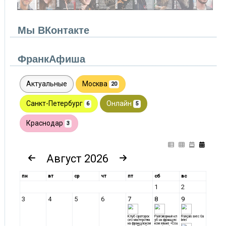
Мы ВКонтакте
ФранкАфиша