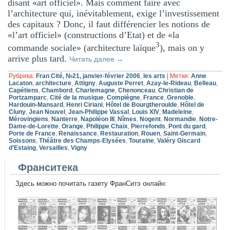
disant «art officiel». Mais comment faire avec
l’architecture qui, inévitablement, exige l’investissement
des capitaux ? Donc, il faut différencier les notions de
«l’art officiel» (constructions d’Etat) et de «la
3
commande sociale» (architecture laïque
), mais on y
arrive plus tard.
Читать далее
→
Рубрика:
Fran Cité, №21, janvier-février 2006
,
les arts
|
Метки:
Anne
Lacaton
,
architecture
,
Attigny
,
Auguste Perret
,
Azay-le-Rideau
,
Belleau
,
Capétiens
,
Chambord
,
Charlemagne
,
Chenonceau
,
Christian de
Portzamparc
,
Cité de la musique
,
Compiègne
,
France
,
Grenoble
,
Hardouin-Mansard
,
Henri Ciriani
,
Hôtel de Bourgtheroulde
,
Hôtel de
Cluny
,
Jean Nouvel
,
Jean-Philippe Vassal
,
Louis XIV
,
Madeleine
,
Mérovingiens
,
Nanterre
,
Napoléon III
,
Nîmes
,
Nogent
,
Normandie
,
Notre-
Dame-de-Lorette
,
Orange
,
Philippe Chaix
,
Pierrefonds
,
Pont du gard
,
Porte de France
,
Renaissance
,
Restauration
,
Rouen
,
Saint-Germain
,
Soissons
,
Théâtre des Champs-Elysées
,
Touraine
,
Valéry Giscard
d'Estaing
,
Versailles
,
Vigny
Франситека
Здесь можно почитать газету ФранСитэ онлайн: