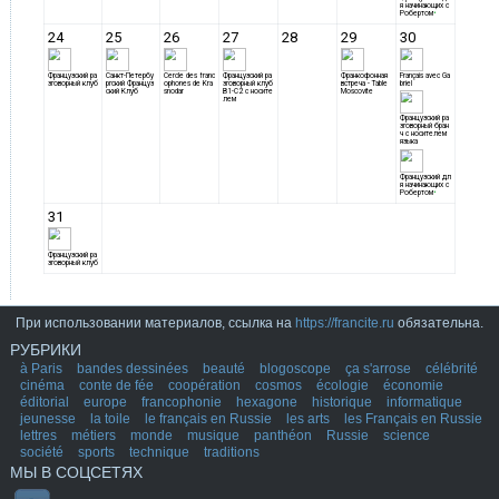
При использовании материалов, ссылка на
https://francite.ru
обязательна.
РУБРИКИ
à Paris
bandes dessinées
beauté
blogoscope
ça s'arrose
célébrité
cinéma
conte de fée
coopération
cosmos
écologie
économie
éditorial
europe
francophonie
hexagone
historique
informatique
jeunesse
la toile
le français en Russie
les arts
les Français en Russie
lettres
métiers
monde
musique
panthéon
Russie
science
société
sports
technique
traditions
МЫ В СОЦСЕТЯХ