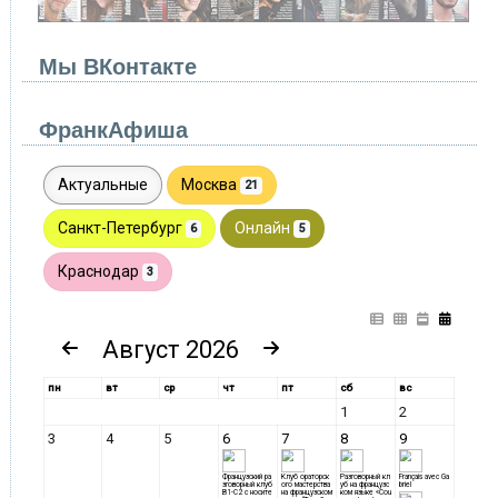
Мы ВКонтакте
ФранкАфиша