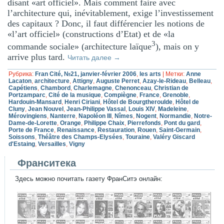
disant «art officiel». Mais comment faire avec
l’architecture qui, inévitablement, exige l’investissement
des capitaux ? Donc, il faut différencier les notions de
«l’art officiel» (constructions d’Etat) et de «la
3
commande sociale» (architecture laïque
), mais on y
arrive plus tard.
Читать далее
→
Рубрика:
Fran Cité, №21, janvier-février 2006
,
les arts
|
Метки:
Anne
Lacaton
,
architecture
,
Attigny
,
Auguste Perret
,
Azay-le-Rideau
,
Belleau
,
Capétiens
,
Chambord
,
Charlemagne
,
Chenonceau
,
Christian de
Portzamparc
,
Cité de la musique
,
Compiègne
,
France
,
Grenoble
,
Hardouin-Mansard
,
Henri Ciriani
,
Hôtel de Bourgtheroulde
,
Hôtel de
Cluny
,
Jean Nouvel
,
Jean-Philippe Vassal
,
Louis XIV
,
Madeleine
,
Mérovingiens
,
Nanterre
,
Napoléon III
,
Nîmes
,
Nogent
,
Normandie
,
Notre-
Dame-de-Lorette
,
Orange
,
Philippe Chaix
,
Pierrefonds
,
Pont du gard
,
Porte de France
,
Renaissance
,
Restauration
,
Rouen
,
Saint-Germain
,
Soissons
,
Théâtre des Champs-Elysées
,
Touraine
,
Valéry Giscard
d'Estaing
,
Versailles
,
Vigny
Франситека
Здесь можно почитать газету ФранСитэ онлайн: