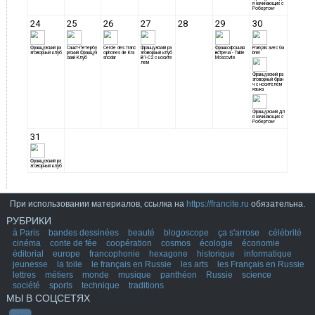
При использовании материалов, ссылка на
https://francite.ru
обязательна.
РУБРИКИ
à Paris
bandes dessinées
beauté
blogoscope
ça s'arrose
célébrité
cinéma
conte de fée
coopération
cosmos
écologie
économie
éditorial
europe
francophonie
hexagone
historique
informatique
jeunesse
la toile
le français en Russie
les arts
les Français en Russie
lettres
métiers
monde
musique
panthéon
Russie
science
société
sports
technique
traditions
МЫ В СОЦСЕТЯХ