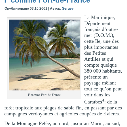
Опубликовано
03.10.2001
|
Автор:
Sergey
La Martinique,
Département
français d’outre-
mer (D.O.M.),
cette île, une des
plus importantes
des Petites
Antilles et qui
compte quelque
380 000 habitants,
présente un
paysage mêlant
tout ce qu’on peut
voir dans les
F comme Fort-de-France
4
Caraïbes
: de la
forêt tropicale aux plages de sable fin, en passant par des
campagnes verdoyantes et agricoles coupées de rivières.
De la Montagne Pelée, au nord, jusqu’au Marin, au sud,