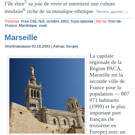
5
l’île étire
sa joie de vivre et entretient une culture
6
insulaire
riche de sa mosaïque ethnique.
Читать далее
→
Рубрика:
Fran Cité, №5, octobre 2001
,
francophonie
|
Метки:
Fort-de-
France
,
Martinique
,
zouk
Marseille
Опубликовано
03.10.2001
|
Автор:
Sergey
La capitale
régionale de la
Région PACA,
Marseille est la
seconde ville de
France pour la
population — 807
071 habitants
(1999) et le plus
important port
français (le
troisième en
Europe) avec un