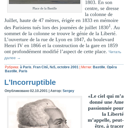
1803. En son
centre, se dresse
Place de la Bastille
la colonne de
Juillet, haute de 47 mètres, érigée en 1833 en mémoire
1
des Parisiens tués lors des journées de juillet 1830
. Au
sommet de la colonne se trouve le génie de la Liberté.
L’ouverture de la rue de Lyon en 1847, du boulevard
Henri IV en 1866 et la construction de la gare en 1859
ont profondément modifié l’aspect de cette place.
Читать
далее
→
Рубрика:
à Paris
,
Fran Cité, №5, octobre 2001
|
Метки:
Bastille
,
Opéra
Bastille
,
Paris
L’Incorruptible
Опубликовано
02.10.2001
|
Автор:
Sergey
«Le ciel qui m’a
donné une Ame
passionnée pour
la Liberté
m’appelle, peut-
être, à tracer