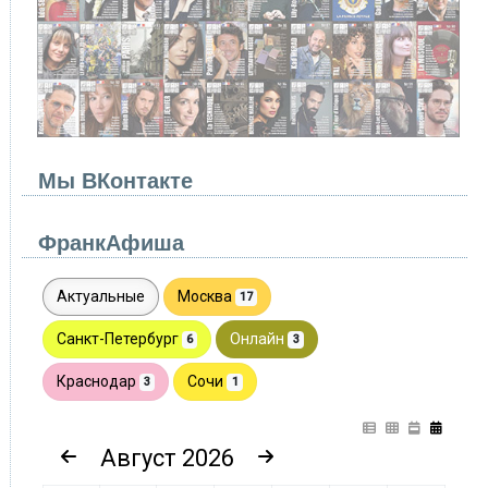
Мы ВКонтакте
ФранкАфиша