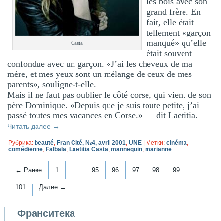
les bois avec son
grand frère. En
fait, elle était
tellement «garçon
manqué» qu’elle
Casta
était souvent
confondue avec un garçon. «J’ai les cheveux de ma
mère, et mes yeux sont un mélange de ceux de mes
parents», souligne-t-elle.
Mais il ne faut pas oublier le côté corse, qui vient de son
père Dominique. «Depuis que je suis toute petite, j’ai
passé toutes mes vacances en Corse.» — dit Laetitia.
Читать далее
→
Рубрика:
beauté
,
Fran Cité, №4, avril 2001
,
UNE
|
Метки:
cinéma
,
comédienne
,
Falbala
,
Laetitia Casta
,
mannequin
,
marianne
← Ранее
1
…
95
96
97
98
99
…
101
Далее →
Франситека