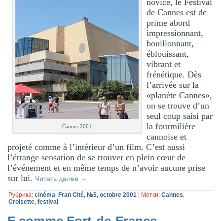
novice, le Festival
de Cannes est de
prime abord
impressionnant,
bouillonnant,
éblouissant,
vibrant et
frénétique. Dès
l’arrivée sur la
«planète Cannes»,
on se trouve d’un
seul coup saisi par
la fourmilière
Cannes 2001
cannoise et
projeté comme à l’intérieur d’un film. C’est aussi
l’étrange sensation de se trouver en plein cœur de
l’événement et en même temps de n’avoir aucune prise
sur lui.
Читать далее
→
Рубрика:
cinéma
,
Fran Cité, №5, octobre 2001
|
Метки:
Cannes
,
Croisette
,
festival
F comme Fort-de-France