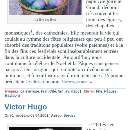
pape Grégoire le
Grand, décorait
très souvent les
tours des églises,
La fête des fêtes
des chapelles
1
monastiques
, des cathédrales. Elle mesurait la vie qui
coulait au rythme des fêtes religieuses qui peu à peu ont
absorbé des traditions populaires (voire païennes) et à la
fin des fins ces festivités sont inséparablement entrées
dans la culture occidentale. Aujourd’hui, nous
continuons à célébrer le Noël et la Pâques sans penser
parfois à leur origine, qui remonte aux événements
bibliques, et à leur histoire si étroitement liée à l’époque
précédant le christianisme.
Читать далее
→
Рубрика:
ça s'arrose
,
Fran Cité, №4, avril 2001
|
Метки:
fête
,
Pâques
,
traditions
Victor Hugo
Опубликовано
03.04.2001
|
Автор:
Sergey
Le 26 février