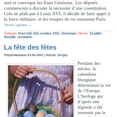
seul et convoque les Etats Généraux. Les députés
commencent à discuter la nécessité d’une constitution.
Cela ne plaît pas à Louis XVI; il décide de faire appel à
la force militaire, et les troupes du roi entourent Paris.
Читать далее
→
Рубрика:
Fran Cité, №5, octobre 2001
,
historique
|
Метки:
14 juillet
,
Bastille
,
révolution
La fête des fêtes
Опубликовано
03.04.2001
|
Автор:
Sergey
Pendant des
siècles, le
calendrier
liturgique
déterminait la vie
de l’Europe.
L’horloge qui
d’après une
légende a été
inventée par le