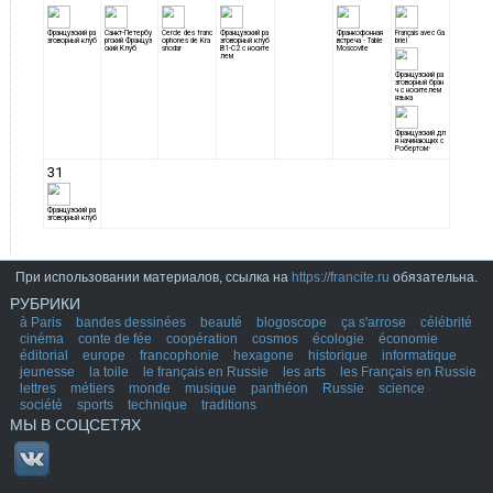
При использовании материалов, ссылка на
https://francite.ru
обязательна.
РУБРИКИ
à Paris
bandes dessinées
beauté
blogoscope
ça s'arrose
célébrité
cinéma
conte de fée
coopération
cosmos
écologie
économie
éditorial
europe
francophonie
hexagone
historique
informatique
jeunesse
la toile
le français en Russie
les arts
les Français en Russie
lettres
métiers
monde
musique
panthéon
Russie
science
société
sports
technique
traditions
МЫ В СОЦСЕТЯХ