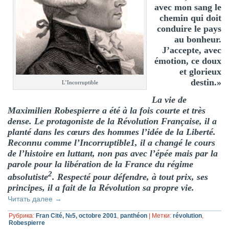
avec mon sang le
chemin qui doit
conduire le pays
au bonheur.
J’accepte, avec
émotion, ce doux
et glorieux
destin.»
L’Incorruptible
La vie de
Maximilien Robespierre a été à la fois courte et très
dense. Le protagoniste de la Révolution Française, il a
planté dans les cœurs des hommes l’idée de la Liberté.
Reconnu comme l’Incorruptible1, il a changé le cours
de l’histoire en luttant, non pas avec l’épée mais par la
parole pour la libération de la France du régime
2
absolutiste
. Respecté pour défendre, à tout prix, ses
principes, il a fait de la Révolution sa propre vie.
Читать далее
→
Рубрика:
Fran Cité, №5, octobre 2001
,
panthéon
|
Метки:
révolution
,
Robespierre