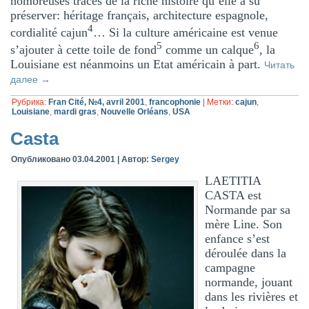
nombreuses traces de la riche histoire qu’elle a su
préserver: héritage français, architecture espagnole,
4
cordialité cajun
… Si la culture américaine est venue
5
6
s’ajouter à cette toile de fond
comme un calque
, la
Louisiane est néanmoins un Etat américain à part.
Читать
далее
→
Рубрика:
Fran Cité, №4, avril 2001
,
francophonie
|
Метки:
cajun
,
Louisiane
,
mardi gras
,
Nouvelle Orléans
,
USA
Casta
Опубликовано
03.04.2001
|
Автор:
Sergey
LAETITIA
CASTA est
Normande par sa
mère Line. Son
enfance s’est
déroulée dans la
campagne
normande, jouant
dans les rivières et