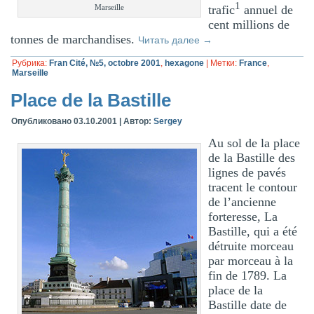
1
trafic
annuel de
Marseille
cent millions de
tonnes de marchandises.
Читать далее
→
Рубрика:
Fran Cité, №5, octobre 2001
,
hexagone
|
Метки:
France
,
Marseille
Place de la Bastille
Опубликовано
03.10.2001
|
Автор:
Sergey
Au sol de la place
de la Bastille des
lignes de pavés
tracent le contour
de l’ancienne
forteresse, La
Bastille, qui a été
détruite morceau
par morceau à la
fin de 1789. La
place de la
Bastille date de