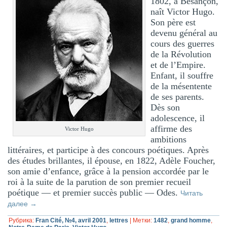
1802, à Besançon,
naît Victor Hugo.
Son père est
devenu général au
cours des guerres
de la Révolution
et de l’Empire.
Enfant, il souffre
de la mésentente
de ses parents.
Dès son
adolescence, il
affirme des
Victor Hugo
ambitions
littéraires, et participe à des concours poétiques. Après
des études brillantes, il épouse, en 1822, Adèle Foucher,
son amie d’enfance, grâce à la pension accordée par le
roi à la suite de la parution de son premier recueil
poétique — et premier succès public — Odes.
Читать
далее
→
Рубрика:
Fran Cité, №4, avril 2001
,
lettres
|
Метки:
1482
,
grand homme
,