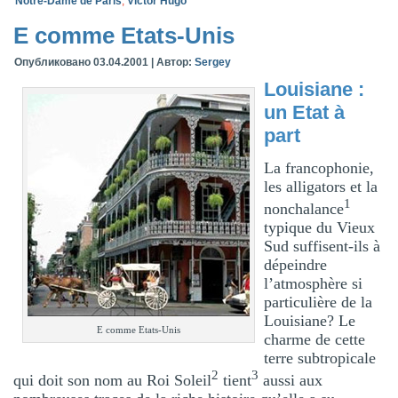
Notre-Dame de Paris
,
Victor Hugo
E comme Etats-Unis
Опубликовано
03.04.2001
|
Автор:
Sergey
Louisiane :
un Etat à
part
La francophonie,
les alligators et la
1
nonchalance
typique du Vieux
Sud suffisent-ils à
dépeindre
l’atmosphère si
particulière de la
Louisiane? Le
E comme Etats-Unis
charme de cette
terre subtropicale
2
3
qui doit son nom au Roi Soleil
tient
aussi aux